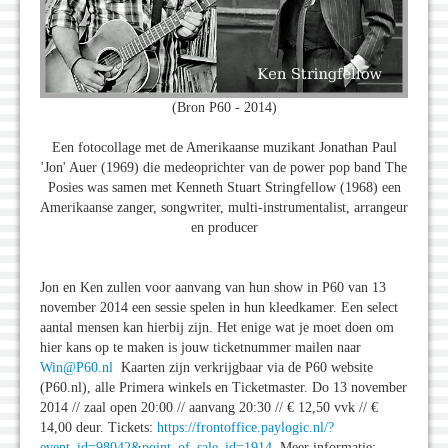
(Bron P60 - 2014)
Een fotocollage met de Amerikaanse muzikant Jonathan Paul
'Jon' Auer (1969) die medeoprichter van de power pop band The
Posies was samen met Kenneth Stuart Stringfellow (1968) een
Amerikaanse zanger, songwriter, multi-instrumentalist, arrangeur
en producer
Jon en Ken zullen voor aanvang van hun show in P60 van 13
november 2014 een sessie spelen in hun kleedkamer. Een select
aantal mensen kan hierbij zijn. Het enige wat je moet doen om
hier kans op te maken is jouw ticketnummer mailen naar
Win@P60.nl
Kaarten zijn verkrijgbaar via de P60 website
(P60.nl), alle Primera winkels en Ticketmaster. Do 13 november
2014 // zaal open 20:00 // aanvang 20:30 // € 12,50 vvk // €
14,00 deur. Tickets:
https://frontoffice.paylogic.nl/?
event_id=98042&point_of_sale_id=1914
Meer informatie: