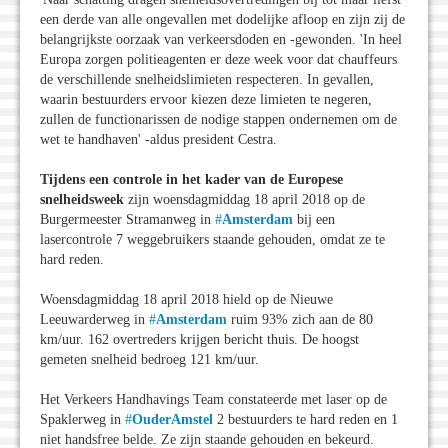
een derde van alle ongevallen met dodelijke afloop en zijn zij de
belangrijkste oorzaak van verkeersdoden en -gewonden. 'In heel
Europa zorgen politieagenten er deze week voor dat chauffeurs
de verschillende snelheidslimieten respecteren. In gevallen,
waarin bestuurders ervoor kiezen deze limieten te negeren,
zullen de functionarissen de nodige stappen ondernemen om de
wet te handhaven' -aldus president Cestra.
Tijdens een controle in het kader van de Europese
snelheidsweek
zijn woensdagmiddag 18 april 2018 op de
Burgermeester Stramanweg in
#
Amsterdam
bij een
lasercontrole 7 weggebruikers staande gehouden, omdat ze te
hard reden.
Woensdagmiddag 18 april 2018 hield op de Nieuwe
Leeuwarderweg in
#
Amsterdam
ruim 93% zich aan de 80
km/uur. 162 overtreders krijgen bericht thuis. De hoogst
gemeten snelheid bedroeg 121 km/uur.
Het Verkeers Handhavings Team constateerde met laser op de
Spaklerweg in
#
OuderAmstel
2 bestuurders te hard reden en 1
niet handsfree belde. Ze zijn staande gehouden en bekeurd.