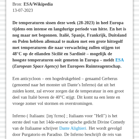
Bron:
ESA/Wikipedia
13-07-2023
De temperaturen sissen deze week (28-2023) in heel Europa
tijdens een intense en langdurige periode van hitte. En het is
nog maar net begonnen. Italië, Spanje, Frankrijk, Duitsland
en Polen hebben allemaal te maken met een grote hittegolf
met temperaturen die naar verwachting zullen stijgen tot
48°C op de eilanden Sicilië en Sardinië – mogelijk de
hoogste temperaturen ooit gemeten in Europa – meldt
ESA
(
European Space Agency)
het Europees Ruimteagentschap.
Een anticycloon – een hogedrukgebied – genaamd Cerberus
(genoemd naar het monster uit Dante’s Inferno) dat uit het
zuiden komt, zal ervoor zorgen dat de temperatuur in een groot
deel van Italië boven de 40°C stijgt. Dit komt na een lente en
vroege zomer vol stormen en overstromingen.
Inferno ( Italiaans: [iɱˈfɛrno] ; Italiaans voor "Hell") is het
eerste deel van het 14de-eeuwse epische gedicht Divine Comedy
van de Italiaanse schrijver
Dante Alighieri
. Het wordt gevolgd
door Purgatorio en Paradiso. De Inferno beschrijft de reis van