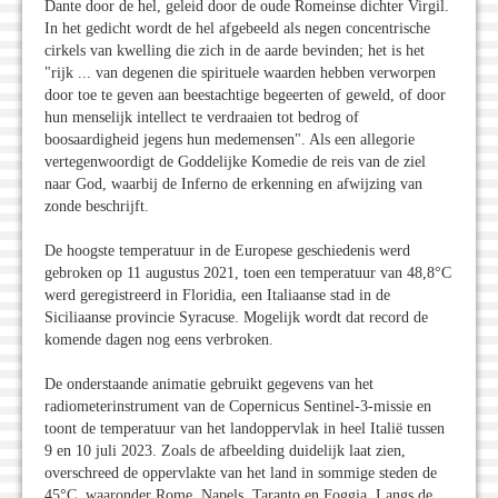
Dante door de hel, geleid door de oude Romeinse dichter Virgil.
In het gedicht wordt de hel afgebeeld als negen concentrische
cirkels van kwelling die zich in de aarde bevinden; het is het
"rijk ... van degenen die spirituele waarden hebben verworpen
door toe te geven aan beestachtige begeerten of geweld, of door
hun menselijk intellect te verdraaien tot bedrog of
boosaardigheid jegens hun medemensen". Als een allegorie
vertegenwoordigt de Goddelijke Komedie de reis van de ziel
naar God, waarbij de Inferno de erkenning en afwijzing van
zonde beschrijft.
De hoogste temperatuur in de Europese geschiedenis werd
gebroken op 11 augustus 2021, toen een temperatuur van 48,8°C
werd geregistreerd in Floridia, een Italiaanse stad in de
Siciliaanse provincie Syracuse. Mogelijk wordt dat record de
komende dagen nog eens verbroken.
De onderstaande animatie gebruikt gegevens van het
radiometerinstrument van de Copernicus Sentinel-3-missie en
toont de temperatuur van het landoppervlak in heel Italië tussen
9 en 10 juli 2023. Zoals de afbeelding duidelijk laat zien,
overschreed de oppervlakte van het land in sommige steden de
45°C, waaronder Rome, Napels, Taranto en Foggia. Langs de