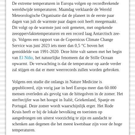
De extreme temperaturen in Europa volgen op recordbrekende
wereldwijde temperaturen. Maandag verklaarde de Wereld
Meteorologische Organisatie dat de planeet in de eerste paar
dagen van juli de warmste paar dagen ooit heeft meegemaakt.
Dit volgt op de warmste juni ooit gemeten, met ongekende
zeeoppervlaktetemperaturen en een record laag Antarctisch zee-
ijs. Volgens een rapport van de Copernicus Climate Change
Service was juni 2023 iets meer dan 0,5 °C boven het
gemiddelde van 1991-2020. Deze hitte valt samen met het begin
van
El Niño
, het natuurlijke fenomeen dat de Stille Oceaan
opwarmt. De verwachting is dat de temperatuur op aarde verder
zal stijgen en dat er meer weerrecords zullen worden gebroken.
Volgens een studie die onlangs in Nature Medicine is
gepubliceerd, zijn vorig jaar in heel Europa meer dan 60.000
mensen overleden als gevolg van de hittegolven in de zomer. Het
sterftecijfer was het hoogst in Italië, Griekenland, Spanje en
Portugal. Deze zomer wordt waarschijnlijk erger. Het Rode
Kruis heeft er bij de lokale bevolking en toeristen op
aangedrongen om uiterst voorzichtig te zijn en aandacht te
schenken aan degenen die het meest kwetsbaar zijn voor de hoge
temperaturen.