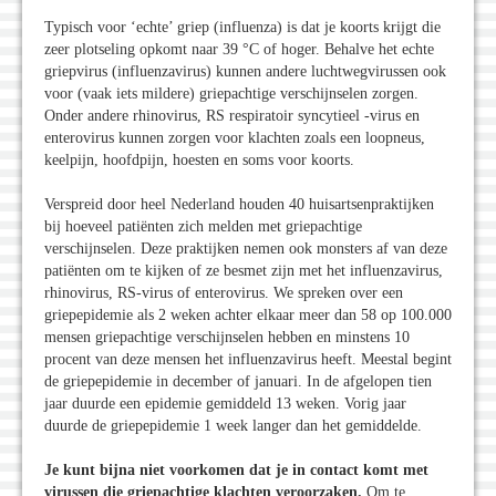
Typisch voor ‘echte’ griep (influenza) is dat je koorts krijgt die
zeer plotseling opkomt naar 39 °C of hoger. Behalve het echte
griepvirus (influenzavirus) kunnen andere luchtwegvirussen ook
voor (vaak iets mildere) griepachtige verschijnselen zorgen.
Onder andere rhinovirus, RS respiratoir syncytieel -virus en
enterovirus kunnen zorgen voor klachten zoals een loopneus,
keelpijn, hoofdpijn, hoesten en soms voor koorts.
Verspreid door heel Nederland houden 40 huisartsenpraktijken
bij hoeveel patiënten zich melden met griepachtige
verschijnselen. Deze praktijken nemen ook monsters af van deze
patiënten om te kijken of ze besmet zijn met het influenzavirus,
rhinovirus, RS-virus of enterovirus. We spreken over een
griepepidemie als 2 weken achter elkaar meer dan 58 op 100.000
mensen griepachtige verschijnselen hebben en minstens 10
procent van deze mensen het influenzavirus heeft. Meestal begint
de griepepidemie in december of januari. In de afgelopen tien
jaar duurde een epidemie gemiddeld 13 weken. Vorig jaar
duurde de griepepidemie 1 week langer dan het gemiddelde.
Je kunt bijna niet voorkomen dat je in contact komt met
virussen die griepachtige klachten veroorzaken.
Om te