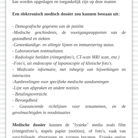
kan worden opgeslagen en toegankelijk zijn op deze manier.
Een elektronisch medisch dossier zou kunnen bestaan uit:
- Demografische gegevens van de patiënt.
-Medische geschiedenis, de voortgangsrapporten van de
gezondheid en ziekten.
-Geneeskundige- en allergie lijsten en immunisering status.
- Laboratorium testresultaten.
- Radiologie beelden (röntgenfoto's, CT-scan MRI scan, enz.)
-Foto's, uit endoscopie of laparoscopie of klinische foto's.
- Medicatie informatie, met inbegrip van bijwerkingen en
interacties.
-Aanbevelingen voor specifieke medische aandoeningen
-Lijst van afspraken en andere notities
- Betalingsoverzicht.
- Bevoegdheid
- Geavanceerde richtlijnen voor testamenten, en de
gevolmachtigden in noodsituaties
Medische dossier
kunnen de "fysieke" media zoals film
(röntgenfoto’s, stapels papier (notities), of foto's, vaak van
verschillende afmetingen en vormen bevatten. Fysieke opslag