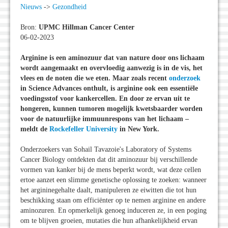
Nieuws
->
Gezondheid
Bron:
UPMC Hillman Cancer Center
06-02-2023
Arginine is een aminozuur dat van nature door ons lichaam
wordt aangemaakt en overvloedig aanwezig is in de vis, het
vlees en de noten die we eten. Maar zoals recent
onderzoek
in Science Advances onthult, is arginine ook een essentiële
voedingsstof voor kankercellen. En door ze ervan uit te
hongeren, kunnen tumoren mogelijk kwetsbaarder worden
voor de natuurlijke immuunrespons van het lichaam –
meldt de
Rockefeller University
in New York.
Onderzoekers van Sohail Tavazoie's Laboratory of Systems
Cancer Biology ontdekten dat dit aminozuur bij verschillende
vormen van kanker bij de mens beperkt wordt, wat deze cellen
ertoe aanzet een slimme genetische oplossing te zoeken: wanneer
het argininegehalte daalt, manipuleren ze eiwitten die tot hun
beschikking staan om efficiënter op te nemen arginine en andere
aminozuren. En opmerkelijk genoeg induceren ze, in een poging
om te blijven groeien, mutaties die hun afhankelijkheid ervan