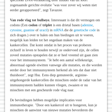
specifieke DNA-verandering door middel van dit soort
zogenaamde gerichte evolutie "was voor zover wij weten niet
eerder gerapporteerd", zegt Tavazoie.
Van rode vlag tot bullseye.
Interessant is dat dit vermogen om
codons (Een
codon
of
triplet
is een drietal basen (
adenine
,
cytosine
,
guanine
of
uracil
) in
mRNA
die de
genetische code
in
zich dragen.) over te halen om hun biedingen uit te voeren,
mogelijk kan leiden tot het ongedaan maken van de
kankercellen. Dat komt omdat in het proces van proberen
zichzelf in leven te houden terwijl ze ondervoed zijn, de cellen
zoveel mutaties opstapelen dat ze er heel vreemd uit gaan zien
voor het immuunsysteem. "Je hebt een aantal willekeurige,
abnormaal ogende eiwitten vanwege alle mutaties, en die worden
eerder door het immuunsysteem herkend als iets dat daar niet
thuishoort", zegt Hsu. Eens diep gemuteerde, arginine-
uitgehongerde kankercellen die misschien onder de radar van het
immuunsysteem hadden kunnen vliegen, zwaaien er nu
misschien met een gescheurde rode vlag naar.
De bevindingen hebben mogelijke implicaties voor
immunotherapie. "Door een kankercel uit te hongeren, kun je
misschien de aanwinst van nieuwe mutaties bevorderen die