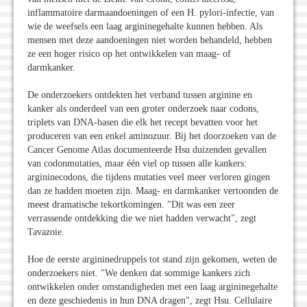
inflammatoire darmaandoeningen of een H. pylori-infectie, van
wie de weefsels een laag argininegehalte kunnen hebben. Als
mensen met deze aandoeningen niet worden behandeld, hebben
ze een hoger risico op het ontwikkelen van maag- of
darmkanker.
De onderzoekers ontdekten het verband tussen arginine en
kanker als onderdeel van een groter onderzoek naar codons,
triplets van DNA-basen die elk het recept bevatten voor het
produceren van een enkel aminozuur. Bij het doorzoeken van de
Cancer Genome Atlas documenteerde Hsu duizenden gevallen
van codonmutaties, maar één viel op tussen alle kankers:
argininecodons, die tijdens mutaties veel meer verloren gingen
dan ze hadden moeten zijn. Maag- en darmkanker vertoonden de
meest dramatische tekortkomingen. "Dit was een zeer
verrassende ontdekking die we niet hadden verwacht", zegt
Tavazoie.
Hoe de eerste argininedruppels tot stand zijn gekomen, weten de
onderzoekers niet. "We denken dat sommige kankers zich
ontwikkelen onder omstandigheden met een laag argininegehalte
en deze geschiedenis in hun DNA dragen", zegt Hsu. Cellulaire