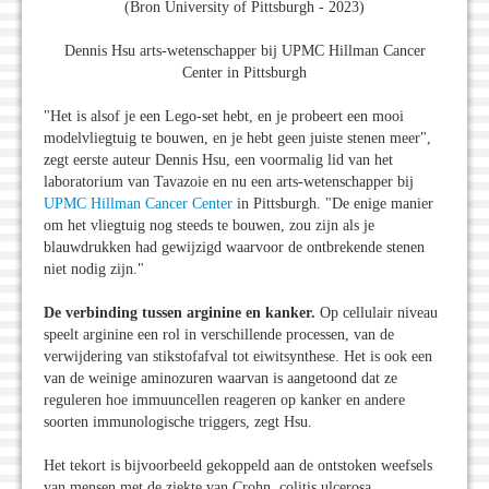
(Bron University of Pittsburgh - 2023)
Dennis Hsu arts-wetenschapper bij UPMC Hillman Cancer
Center in Pittsburgh
"Het is alsof je een Lego-set hebt, en je probeert een mooi
modelvliegtuig te bouwen, en je hebt geen juiste stenen meer",
zegt eerste auteur Dennis Hsu, een voormalig lid van het
laboratorium van Tavazoie en nu een arts-wetenschapper bij
UPMC Hillman Cancer Center
in Pittsburgh. "De enige manier
om het vliegtuig nog steeds te bouwen, zou zijn als je
blauwdrukken had gewijzigd waarvoor de ontbrekende stenen
niet nodig zijn."
De verbinding tussen arginine en kanker.
Op cellulair niveau
speelt arginine een rol in verschillende processen, van de
verwijdering van stikstofafval tot eiwitsynthese. Het is ook een
van de weinige aminozuren waarvan is aangetoond dat ze
reguleren hoe immuuncellen reageren op kanker en andere
soorten immunologische triggers, zegt Hsu.
Het tekort is bijvoorbeeld gekoppeld aan de ontstoken weefsels
van mensen met de ziekte van Crohn, colitis ulcerosa,