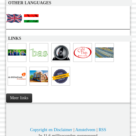
OTHER LANGUAGES
LINKS
Meer links
Copyright en Disclaimer
|
Amstelveen
|
RSS
In 11,6 milliseconden gegenereerd