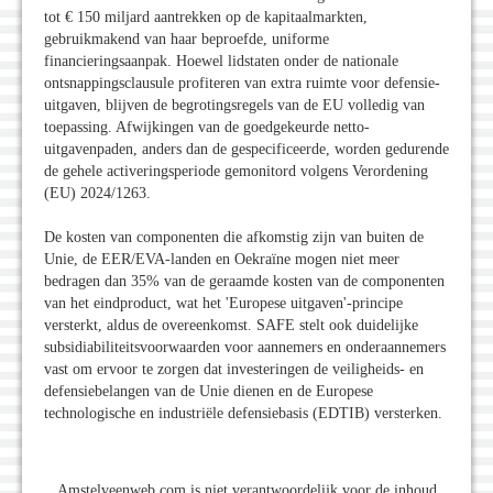
tot € 150 miljard aantrekken op de kapitaalmarkten,
gebruikmakend van haar beproefde, uniforme
financieringsaanpak. Hoewel lidstaten onder de nationale
ontsnappingsclausule profiteren van extra ruimte voor defensie-
uitgaven, blijven de begrotingsregels van de EU volledig van
toepassing. Afwijkingen van de goedgekeurde netto-
uitgavenpaden, anders dan de gespecificeerde, worden gedurende
de gehele activeringsperiode gemonitord volgens Verordening
(EU) 2024/1263.
De kosten van componenten die afkomstig zijn van buiten de
Unie, de EER/EVA-landen en Oekraïne mogen niet meer
bedragen dan 35% van de geraamde kosten van de componenten
van het eindproduct, wat het 'Europese uitgaven'-principe
versterkt, aldus de overeenkomst. SAFE stelt ook duidelijke
subsidiabiliteitsvoorwaarden voor aannemers en onderaannemers
vast om ervoor te zorgen dat investeringen de veiligheids- en
defensiebelangen van de Unie dienen en de Europese
technologische en industriële defensiebasis (EDTIB) versterken.
Amstelveenweb.com is niet verantwoordelijk voor de inhoud