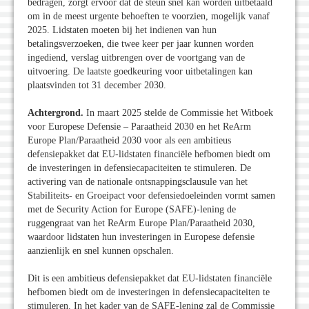
bedragen, zorgt ervoor dat de steun snel kan worden uitbetaald
om in de meest urgente behoeften te voorzien, mogelijk vanaf
2025. Lidstaten moeten bij het indienen van hun
betalingsverzoeken, die twee keer per jaar kunnen worden
ingediend, verslag uitbrengen over de voortgang van de
uitvoering. De laatste goedkeuring voor uitbetalingen kan
plaatsvinden tot 31 december 2030.
Achtergrond.
In maart 2025 stelde de Commissie het Witboek
voor Europese Defensie – Paraatheid 2030 en het ReArm
Europe Plan/Paraatheid 2030 voor als een ambitieus
defensiepakket dat EU-lidstaten financiële hefbomen biedt om
de investeringen in defensiecapaciteiten te stimuleren. De
activering van de nationale ontsnappingsclausule van het
Stabiliteits- en Groeipact voor defensiedoeleinden vormt samen
met de Security Action for Europe (SAFE)-lening de
ruggengraat van het ReArm Europe Plan/Paraatheid 2030,
waardoor lidstaten hun investeringen in Europese defensie
aanzienlijk en snel kunnen opschalen.
Dit is een ambitieus defensiepakket dat EU-lidstaten financiële
hefbomen biedt om de investeringen in defensiecapaciteiten te
stimuleren. In het kader van de SAFE-lening zal de Commissie