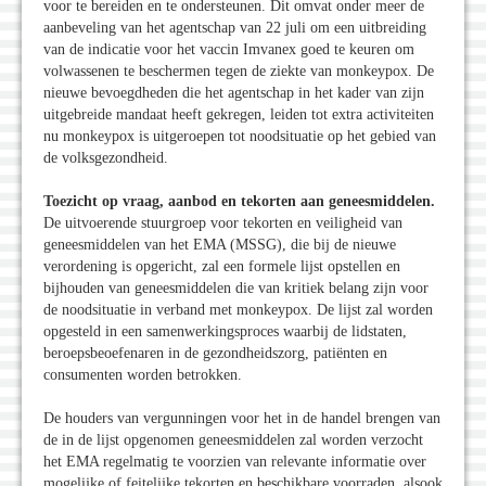
voor te bereiden en te ondersteunen. Dit omvat onder meer de
aanbeveling van het agentschap van 22 juli om een uitbreiding
van de indicatie voor het vaccin Imvanex goed te keuren om
volwassenen te beschermen tegen de ziekte van monkeypox. De
nieuwe bevoegdheden die het agentschap in het kader van zijn
uitgebreide mandaat heeft gekregen, leiden tot extra activiteiten
nu monkeypox is uitgeroepen tot noodsituatie op het gebied van
de volksgezondheid.
Toezicht op vraag, aanbod en tekorten aan geneesmiddelen.
De uitvoerende stuurgroep voor tekorten en veiligheid van
geneesmiddelen van het EMA (MSSG), die bij de nieuwe
verordening is opgericht, zal een formele lijst opstellen en
bijhouden van geneesmiddelen die van kritiek belang zijn voor
de noodsituatie in verband met monkeypox. De lijst zal worden
opgesteld in een samenwerkingsproces waarbij de lidstaten,
beroepsbeoefenaren in de gezondheidszorg, patiënten en
consumenten worden betrokken.
De houders van vergunningen voor het in de handel brengen van
de in de lijst opgenomen geneesmiddelen zal worden verzocht
het EMA regelmatig te voorzien van relevante informatie over
mogelijke of feitelijke tekorten en beschikbare voorraden, alsook