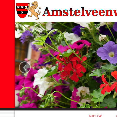
‹
NIEUW