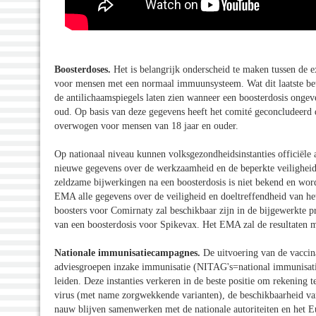
Boosterdoses.
Het is belangrijk onderscheid te maken tussen de
voor mensen met een normaal immuunsysteem. Wat dit laatste bet
de antilichaamspiegels laten zien wanneer een boosterdosis onge
oud. Op basis van deze gegevens heeft het comité geconcludeerd
overwogen voor mensen van 18 jaar en ouder.
Op nationaal niveau kunnen volksgezondheidsinstanties officiële
nieuwe gegevens over de werkzaamheid en de beperkte veiligheid
zeldzame bijwerkingen na een boosterdosis is niet bekend en wor
EMA alle gegevens over de veiligheid en doeltreffendheid van he
boosters voor Comirnaty zal beschikbaar zijn in de bijgewerkte 
van een boosterdosis voor Spikevax. Het EMA zal de resultaten m
Nationale immunisatiecampagnes.
De uitvoering van de vaccin
adviesgroepen inzake immunisatie (NITAG's=national immunisatio
leiden. Deze instanties verkeren in de beste positie om rekening
virus (met name zorgwekkende varianten), de beschikbaarheid van
nauw blijven samenwerken met de nationale autoriteiten en het E