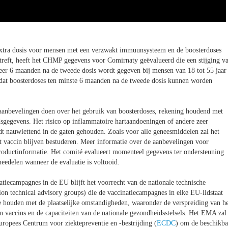
 extra dosis voor mensen met een verzwakt immuunsysteem en de boosterdoses
reft, heeft het CHMP gegevens voor Comirnaty geëvalueerd die een stijging v
veer 6 maanden na de tweede dosis wordt gegeven bij mensen van 18 tot 55 jaar
 dat boosterdoses ten minste 6 maanden na de tweede dosis kunnen worden
 aanbevelingen doen over het gebruik van boosterdoses, rekening houdend met
sgegevens. Het risico op inflammatoire hartaandoeningen of andere zeer
dt nauwlettend in de gaten gehouden. Zoals voor alle geneesmiddelen zal het
t vaccin blijven bestuderen. Meer informatie over de aanbevelingen voor
productinformatie. Het comité evalueert momenteel gegevens ter ondersteuning
eedelen wanneer de evaluatie is voltooid.
atiecampagnes in de EU blijft het voorrecht van de nationale technische
n technical advisory groups) die de vaccinatiecampagnes in elke EU-lidstaat
 te houden met de plaatselijke omstandigheden, waaronder de verspreiding van h
 vaccins en de capaciteiten van de nationale gezondheidsstelsels. Het EMA zal
uropees Centrum voor ziektepreventie en -bestrijding (
ECDC
) om de beschikba