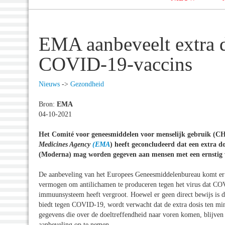
EMA aanbeveelt extra d
COVID-19-vaccins
Nieuws
->
Gezondheid
Bron:
EMA
04-10-2021
Het Comité voor geneesmiddelen voor menselijk gebruik (
Medicines Agency
(EMA
) heeft geconcludeerd dat een extra 
(Moderna) mag worden gegeven aan mensen met een ernstig 
De aanbeveling van het Europees Geneesmiddelenbureau komt er n
vermogen om antilichamen te produceren tegen het virus dat COV
immuunsysteem heeft vergroot. Hoewel er geen direct bewijs is 
biedt tegen COVID-19, wordt verwacht dat de extra dosis ten mi
gegevens die over de doeltreffendheid naar voren komen, blijven
aanbeveling op te nemen.