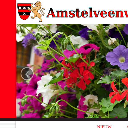
‹
NIEUW