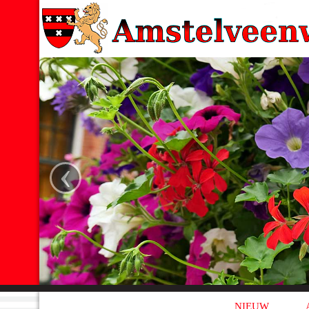
‹
NIEUW