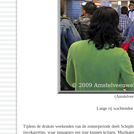
(Amstelvee
Lange rij wachtenden 
Tijdens de drukste weekenden van de zomerperiode deelt Schiphol g
ijscokarretjes, waar passagiers een ijsje kunnen krijgen. Muzika