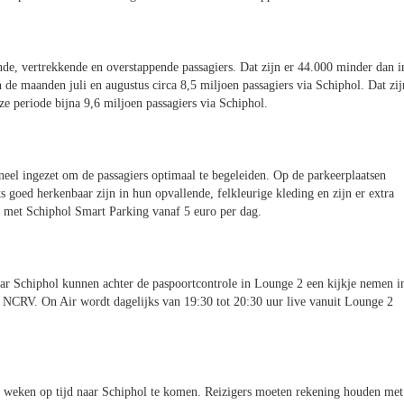
e, vertrekkende en overstappende passagiers. Dat zijn er 44.000 minder dan i
 de maanden juli en augustus circa 8,5 miljoen passagiers via Schiphol. Dat zij
ze periode bijna 9,6 miljoen passagiers via Schiphol.
eel ingezet om de passagiers optimaal te begeleiden. Op de parkeerplaatsen
s goed herkenbaar zijn in hun opvallende, felkleurige kleding en zijn er extra
n met Schiphol Smart Parking vanaf 5 euro per dag.
naar Schiphol kunnen achter de paspoortcontrole in Lounge 2 een kijkje nemen i
e NCRV. On Air wordt dagelijks van 19:30 tot 20:30 uur live vanuit Lounge 2
e weken op tijd naar Schiphol te komen. Reizigers moeten rekening houden met