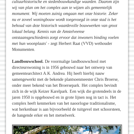
cultuurhistorische en stedenbouwkundige waarden. Daarom zijn
wij van plan om het complex aan te wijzen als gemeentelijk
monument. Wij moeten zuinig omgaan met onze historie. Zeker
nu er zoveel woningbouw wordt toegevoegd in onze stad is het
behoud van deze historisch waardevolle bouwwerken van groot
lokaal belang. Kennis van de Amstelveense
ontstaansgeschiedenis zorgt ervoor dat inwoners binding voelen
met hun woonplaats'
- zegt Herbert Raat (VVD) wethouder
Monumenten.
Landbouwschool.
De voormalige landbouwschool met
directeurswoning is in 1956 gebouwd naar het ontwerp van
gemeentearchitect A.K. Andrea. Hij heeft hierbij nauw
samengewerkt met de bekende plantsoenmeester Chris Broerse,
onder meer bekend van het Broersepark. Het complex bevindt
zich in de wijk Keizer Karelpark. Een wijk die grotendeels in de
jaren 1950 is opgebouwd en in grote lijnen nog in tact is. Het
complex heeft kenmerken van het naoorlogse traditionalisme,
wat herkenbaar is aan bijvoorbeeld de tuitgevel met schoorsteen,
de hangende erker en het metselwerk.