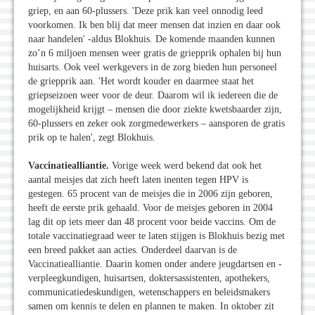
griep, en aan 60-plussers. 'Deze prik kan veel onnodig leed
voorkomen. Ik ben blij dat meer mensen dat inzien en daar ook
naar handelen' -aldus Blokhuis. De komende maanden kunnen
zo’n 6 miljoen mensen weer gratis de griepprik ophalen bij hun
huisarts. Ook veel werkgevers in de zorg bieden hun personeel
de griepprik aan. 'Het wordt kouder en daarmee staat het
griepseizoen weer voor de deur. Daarom wil ik iedereen die de
mogelijkheid krijgt – mensen die door ziekte kwetsbaarder zijn,
60-plussers en zeker ook zorgmedewerkers – aansporen de gratis
prik op te halen', zegt Blokhuis.
Vaccinatiealliantie.
Vorige week werd bekend dat ook het
aantal meisjes dat zich heeft laten inenten tegen HPV is
gestegen. 65 procent van de meisjes die in 2006 zijn geboren,
heeft de eerste prik gehaald. Voor de meisjes geboren in 2004
lag dit op iets meer dan 48 procent voor beide vaccins. Om de
totale vaccinatiegraad weer te laten stijgen is Blokhuis bezig met
een breed pakket aan acties. Onderdeel daarvan is de
Vaccinatiealliantie. Daarin komen onder andere jeugdartsen en -
verpleegkundigen, huisartsen, doktersassistenten, apothekers,
communicatiedeskundigen, wetenschappers en beleidsmakers
samen om kennis te delen en plannen te maken. In oktober zit