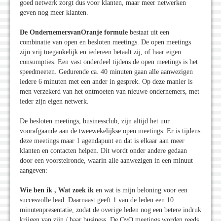
goed netwerk zorgt dus voor klanten, maar meer netwerken
geven nog meer klanten.
De OndernemersvanOranje formule
bestaat uit een
combinatie van open en besloten meetings. De open meetings
zijn vrij toegankelijk en iedereen betaalt zij, of haar eigen
consumpties. Een vast onderdeel tijdens de open meetings is het
speedmeeten. Gedurende ca. 40 minuten gaan alle aanwezigen
iedere 6 minuten met een ander in gesprek. Op deze manier is
men verzekerd van het ontmoeten van nieuwe ondernemers, met
ieder zijn eigen netwerk.
De besloten meetings, businessclub, zijn altijd het uur
voorafgaande aan de tweewekelijkse open meetings. Er is tijdens
deze meetings maar 1 agendapunt en dat is elkaar aan meer
klanten en contacten helpen. Dit wordt onder andere gedaan
door een voorstelronde, waarin alle aanwezigen in een minuut
aangeven:
Wie ben ik , Wat zoek ik
en wat is mijn beloning voor een
succesvolle lead. Daarnaast geeft 1 van de leden een 10
minutenpresentatie, zodat de overige leden nog een betere indruk
krijgen van zijn / haar business. De OvO meetings worden reeds