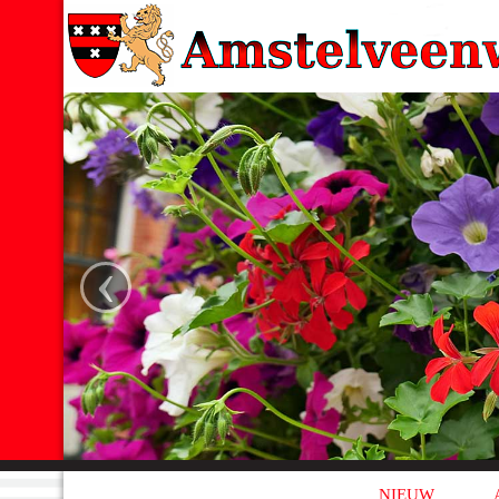
‹
NIEUW