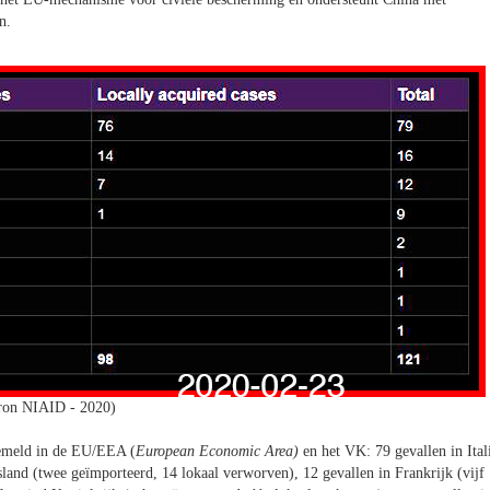
n.
ron NIAID - 2020)
 gemeld in de EU/EEA (
European Economic Area)
en het VK: 79 gevallen in Ital
tsland (twee geïmporteerd, 14 lokaal verworven), 12 gevallen
in Frankrijk (vijf