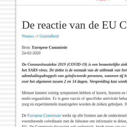
De reactie van de EU
Nieuws
->
Gezondheid
Bron:
Europese Commissie
24-02-2020
De Coronavirusziekte 2019 (COVID-19) is een besmettelijke zie
het SARS-virus. De ziekte is de oorzaak van de uitbraak van he
ademhalingsdruppels van geïnfecteerde personen, wanneer zij ho
over het algemeen tussen 2 en 14 dagen. Verspreiding kan wor
Mensen kunnen weinig symptomen hebben of koorts, hoesten en k
multi-orgaanfalen. Er is geen vaccin of specifieke antivirale b
zorg en experimentele maatregelen worden de zieken geholpen. He
De
Europese Commissie
werkt op alle fronten aan de ondersteu
voortdurende coördinatie met de lidstaten om informatie te delen,
EU. De Commissie financiert ook onderzoek, biedt steun aan vi