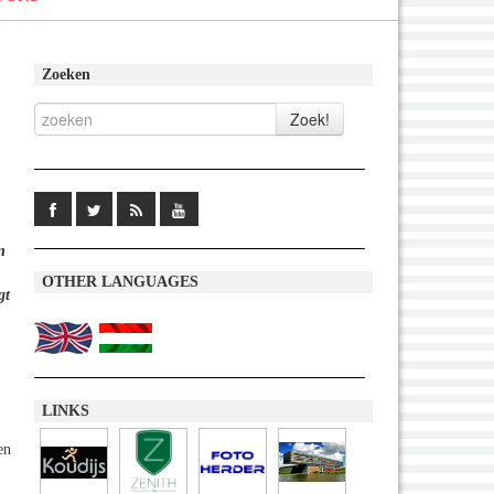
Zoeken
n
OTHER LANGUAGES
gt
LINKS
en