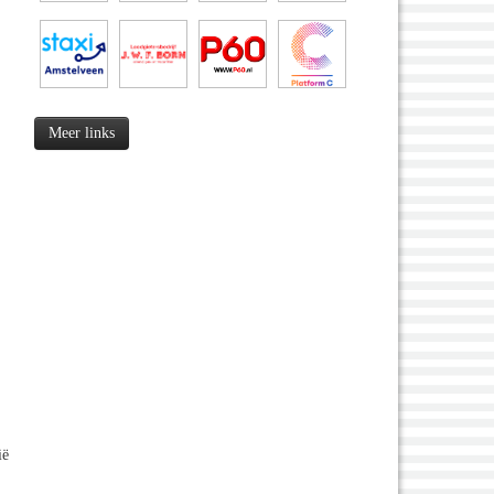
Meer links
ië