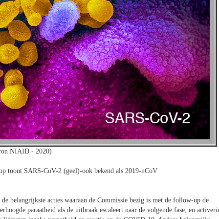
ron NIAID - 2020)
coop toont SARS-CoV-2 (geel)-ook bekend als 2019-nCoV
n de belangrijkste acties waaraan de Commissie bezig is met de follow-up de
erhoogde paraatheid als de uitbraak escaleert naar de volgende fase; en activeri