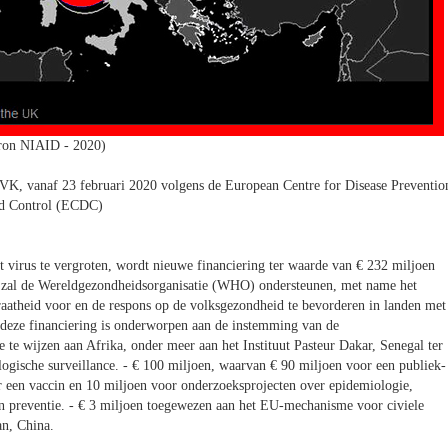
ron NIAID - 2020)
VK, vanaf 23 februari 2020 volgens de European Centre for Disease Preventio
d Control (ECDC)
 virus te vergroten, wordt nieuwe financiering ter waarde van € 232 miljoen
en zal de Wereldgezondheidsorganisatie (WHO) ondersteunen, met name het
raatheid voor en de respons op de volksgezondheid te bevorderen in landen met
 deze financiering is onderworpen aan de instemming van de
e te wijzen aan Afrika, onder meer aan het Instituut Pasteur Dakar, Senegal ter
ogische surveillance. - € 100 miljoen, waarvan € 90 miljoen voor een publiek-
ar een vaccin en 10 miljoen voor onderzoeksprojecten over epidemiologie,
en preventie. - € 3 miljoen toegewezen aan het EU-mechanisme voor civiele
an, China.