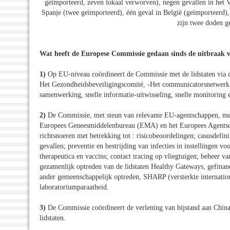
geïmporteerd, zeven lokaal verworven), negen gevallen in het V
Spanje (twee geïmporteerd), één geval in België (geïmporteerd),
zijn twee doden ge
Wat heeft de Europese Commissie gedaan sinds de uitbraak
1)
Op EU-niveau coördineert de Commissie met de lidstaten via d
Het Gezondheidsbeveiligingscomité, -Het communicatorsnetwerk
samenwerking, snelle informatie-uitwisseling, snelle monitoring
2)
De Commissie, met steun van relevante EU-agentschappen, met
Europees Geneesmiddelenbureau (EMA) en het Europees Agentscha
richtsnoeren met betrekking tot : risicobeoordelingen; casusdefin
gevallen; preventie en bestrijding van infecties in instellingen v
therapeutica en vaccins; contact tracing op vliegtuigen; beheer v
gezamenlijk optreden van de lidstaten Healthy Gateways, gefinan
ander gemeenschappelijk optreden, SHARP (versterkte internation
laboratoriumparaatheid.
3)
De Commissie coördineert de verlening van bijstand aan China 
lidstaten.