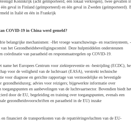
erenigd Koninkrijk (acht geïmporteerd, één lokaal verkregen), twee gevallen i
 één geval in Finland (geïmporteerd)
en één geval in Zweden (geïmporteerd).
E
meld in Italië en één in Frankrijk
 van COVID-19 in China werd gemeld?
rie belangrijke mechanismen: -Het vroege waarschuwings- en reactiesysteem, 
 van het Gezondheidsbeveiligingscomité. Deze hulpmiddelen ondersteunen
 en coördinatie van paraatheid en responsmaatregelen op COVID-19.
 name het Europees Centrum voor ziektepreventie en -bestrijding (ECDC), he
p voor de veiligheid van de luchtvaart (EASA), verstrekt technische
itie voor diagnose en gerichte rapportage van vermoedelijke en bevestigde
oor gezondheidszorg; advies voor reizigers; bijgewerkte informatie over
an toegangspunten en aanbevelingen van de luchtvaartsector. Bovendien biedt he
cierd door de EU, begeleiding en training over toegangspunten, evenals een
ale gezondheidsvoorschriften en paraatheid in de EU) inzake
en financiert de transportkosten van de repatriëringsvluchten van de EU-