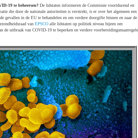
OVID-19 te beheersen?
De lidstaten informeren de Commissie voortdurend en
ie die door de nationale autoriteiten is verstrekt, is er over het algemeen een
de gevallen in de EU te behandelen en om verdere doorgifte binnen en naar de
Gezondheidsraad van
EPSCO
alle lidstaten op politiek niveau bijeen om
van de uitbraak van COVID-19 te beperken en verdere voorbereidingsmaatregel