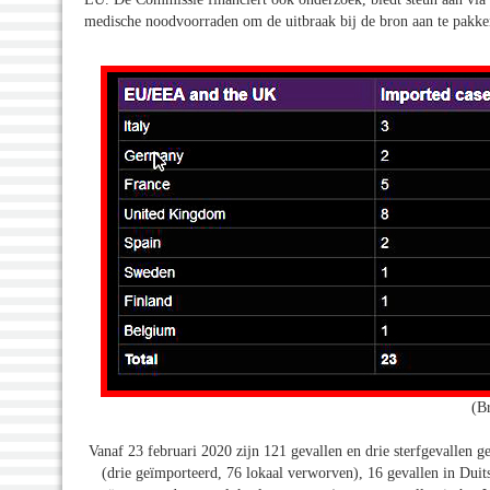
medische noodvoorraden om de uitbraak bij de bron aan te pakke
(B
Vanaf 23 februari 2020 zijn 121 gevallen en drie sterfgevallen
(drie geïmporteerd, 76 lokaal verworven), 16 gevallen in Dui