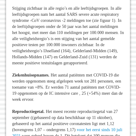
Stijging zichtbaar in alle regio’s en alle leeftijdsgroepen. In alle
leeftijdsgroepen nam het aantal SARS severe acute respiratory
syndrome -CoV coronavirus -2 meldingen toe (zie figuur 1). In
de leeftijdsgroepen onder de 50 jaar was het aantal meldingen
het hoogst, met meer dan 110 meldingen per 100.000 mensen. In
alle veiligheidsregio’s is een stijging van het aantal gemelde
positieve testen per 100.000 inwoners zichtbaar. In de
veiligheidsregio’s IJsselland (164), Gelderland-Midden (149),
Hollands-Midden (147) en Gelderland-Zuid (131) werden de
meeste positieve testuitslagen gerapporteerd.
Ziekenhuisopnames.
Het aantal patiënten met COVID-19 die
werden opgenomen steeg afgelopen week tot 281 personen, een
toename van +8%. Er werden 71 aantal patiënten met COVID-
19 opgenomen op de IC intensive care , 25 (+54%) meer dan de
week ervoor.
Reproductiegetal.
Het meest recente reproductiegetal van 27
september ((gebaseerd op data beschikbaar op 11 oktober),
gebaseerd op het aantal positieve coronatesten ligt met 1,12
(bovengrens 1,07 – ondergrens 1,17)
voor het eerst sinds 10 juli
2021
weer geheel boven de 1. Dit betekent dat 100 mensen die