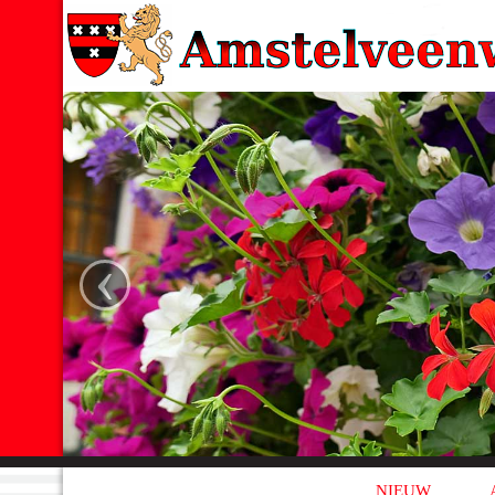
‹
NIEUW