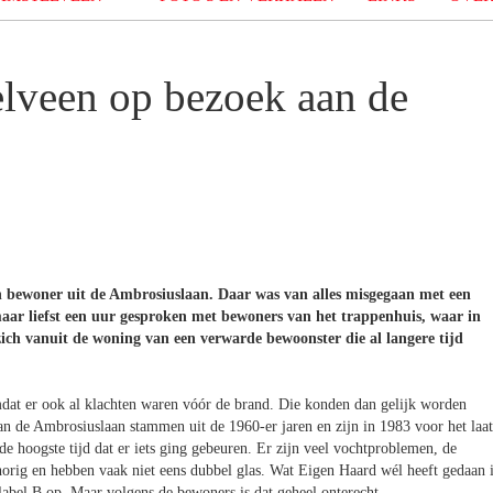
lveen op bezoek aan de
 bewoner uit de Ambrosiuslaan. Daar was van alles misgegaan met een
maar liefst een uur gesproken met bewoners van het trappenhuis, waar in
ch vanuit de woning van een verwarde bewoonster die al langere tijd
at er ook al klachten waren vóór de brand. Die konden dan gelijk worden
de Ambrosiuslaan stammen uit de 1960-er jaren en zijn in 1983 voor het laat
 hoogste tijd dat er iets ging gebeuren. Er zijn veel vochtproblemen, de
horig en hebben vaak niet eens dubbel glas. Wat Eigen Haard wél heeft gedaan 
label B op. Maar volgens de bewoners is dat geheel onterecht.