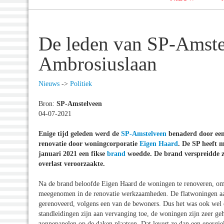
De leden van SP-Amste
Ambrosiuslaan
Nieuws
->
Politiek
Bron:
SP-Amstelveen
04-07-2021
Enige tijd geleden werd de
SP-Amstelveen
benaderd door een
renovatie door woningcorporatie
Eigen Haard
. De SP heeft 
januari 2021 een fikse
brand
woedde. De brand verspreidde zi
overlast veroorzaakte.
Na de brand beloofde Eigen Haard de woningen te renoveren, omd
meegenomen in de renovatie werkzaamheden. De flatwoningen aan 
gerenoveerd, volgens een van de bewoners. Dus het was ook wel de
standleidingen zijn aan vervanging toe, de woningen zijn zeer ge
zonnepanelen op de daken plaatsen. Dat levert ze dan een energie