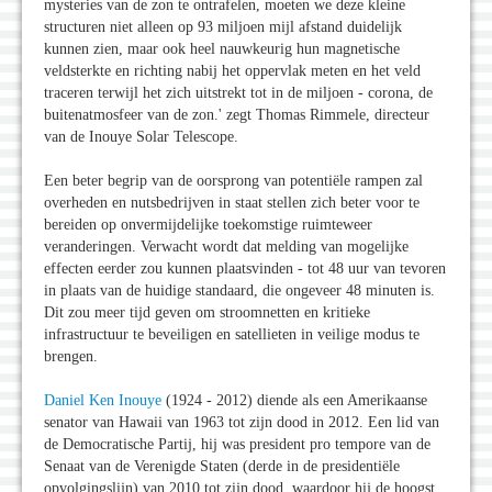
mysteries van de zon te ontrafelen, moeten we deze kleine
structuren niet alleen op 93 miljoen mijl afstand duidelijk
kunnen zien, maar ook heel nauwkeurig hun magnetische
veldsterkte en richting nabij het oppervlak meten en het veld
traceren terwijl het zich uitstrekt tot in de miljoen - corona, de
buitenatmosfeer van de zon.' zegt Thomas Rimmele, directeur
van de Inouye Solar Telescope.
Een beter begrip van de oorsprong van potentiële rampen zal
overheden en nutsbedrijven in staat stellen zich beter voor te
bereiden op onvermijdelijke toekomstige ruimteweer
veranderingen. Verwacht wordt dat melding van mogelijke
effecten eerder zou kunnen plaatsvinden - tot 48 uur van tevoren
in plaats van de huidige standaard, die ongeveer 48 minuten is.
Dit zou meer tijd geven om stroomnetten en kritieke
infrastructuur te beveiligen en satellieten in veilige modus te
brengen.
Daniel Ken Inouye
(1924 - 2012) diende als een Amerikaanse
senator van Hawaii van 1963 tot zijn dood in 2012. Een lid van
de Democratische Partij, hij
was president pro tempore van de
Senaat van de Verenigde Staten (derde in de presidentiële
opvolgingslijn) van 2010 tot zijn dood, waardoor hij de hoogst