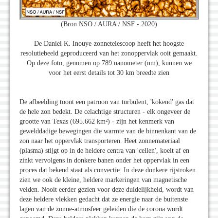
(Bron NSO / AURA / NSF - 2020)
De Daniel K. Inouye-zonnetelescoop heeft het hoogste
resolutiebeeld geproduceerd van het zonoppervlak ooit gemaakt.
Op deze foto, genomen op 789 nanometer (nm), kunnen we
voor het eerst details tot 30 km breedte zien
De afbeelding toont een patroon van turbulent, 'kokend' gas dat
de hele zon bedekt. De celachtige structuren - elk ongeveer de
grootte van Texas (695.662 km²) - zijn het kenmerk van
gewelddadige bewegingen die warmte van de binnenkant van de
zon naar het oppervlak transporteren. Heet zonnemateriaal
(plasma) stijgt op in de heldere centra van 'cellen', koelt af en
zinkt vervolgens in donkere banen onder het oppervlak in een
proces dat bekend staat als convectie. In deze donkere rijstroken
zien we ook de kleine, heldere markeringen van magnetische
velden. Nooit eerder gezien voor deze duidelijkheid, wordt van
deze heldere vlekken gedacht dat ze energie naar de buitenste
lagen van de zonne-atmosfeer geleiden die de corona wordt