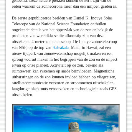
genoemd. Deze heldere plekken kunnen de kern zijn van de
reden waarom de zonnecorona meer dan een miljoen graden is.
De eerste gepubliceerde beelden van Daniel K. Inouye Solar
Telescope van de National Science Foundation onthullen
ongekende details van het oppervlak van de zon en bekijk de
producten van wereldklasse die afkomstig zijn van deze
uitstekende 4-meter zonnetelescoop. De Inouye-zonnetelescoop
van NSF, op de top van
Haleakala
, Maui, in Hawaï, zal een
nieuw tijdperk van zonnewetenschap mogelijk maken en een
sprong vooruit maken in het begrijpen van de zon en de impact
ervan op onze planeet. Activiteit op de zon, bekend als
ruimteweer, kan systemen op aarde beïnvloeden. Magnetische
uitbarstingen op de zon kunnen invloed hebben op vliegreizen,
satellietcommunicatie verstoren en stroomnetten uitschakelen,
langdurige black-outs veroorzaken en technologieën zoals GPS
uitschakelen.