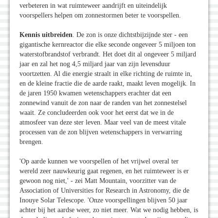
verbeteren in wat ruimteweer aandrijft en uiteindelijk
voorspellers helpen om zonnestormen beter te voorspellen.
Kennis uitbreiden
. De zon is onze dichtstbijzijnde ster - een
gigantische kernreactor die elke seconde ongeveer 5 miljoen ton
waterstofbrandstof verbrandt. Het doet dit al ongeveer 5 miljard
jaar en zal het nog 4,5 miljard jaar van zijn levensduur
voortzetten. Al die energie straalt in elke richting de ruimte in,
en de kleine fractie die de aarde raakt, maakt leven mogelijk. In
de jaren 1950 kwamen wetenschappers erachter dat een
zonnewind vanuit de zon naar de randen van het zonnestelsel
waait. Ze concludeerden ook voor het eerst dat we in de
atmosfeer van deze ster leven. Maar veel van de meest vitale
processen van de zon blijven wetenschappers in verwarring
brengen.
'Op aarde kunnen we voorspellen of het vrijwel overal ter
wereld zeer nauwkeurig gaat regenen, en het ruimteweer is er
gewoon nog niet,' - zei Matt Mountain, voorzitter van de
Association of Universities for Research in Astronomy, die de
Inouye Solar Telescope. 'Onze voorspellingen blijven 50 jaar
achter bij het aardse weer, zo niet meer. Wat we nodig hebben, is