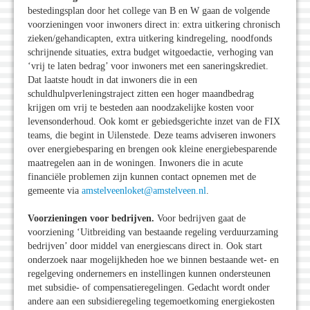
bestedingsplan door het college van B en W gaan de volgende
voorzieningen voor inwoners direct in: extra uitkering chronisch
zieken/gehandicapten, extra uitkering kindregeling, noodfonds
schrijnende situaties, extra budget witgoedactie, verhoging van
‘vrij te laten bedrag’ voor inwoners met een saneringskrediet.
Dat laatste houdt in dat inwoners die in een
schuldhulpverleningstraject zitten een hoger maandbedrag
krijgen om vrij te besteden aan noodzakelijke kosten voor
levensonderhoud. Ook komt er gebiedsgerichte inzet van de FIX
teams, die begint in Uilenstede. Deze teams adviseren inwoners
over energiebesparing en brengen ook kleine energiebesparende
maatregelen aan in de woningen. Inwoners die in acute
financiële problemen zijn kunnen contact opnemen met de
gemeente via
amstelveenloket@amstelveen.nl
.
Voorzieningen voor bedrijven.
Voor bedrijven gaat de
voorziening ‘Uitbreiding van bestaande regeling verduurzaming
bedrijven’ door middel van energiescans direct in. Ook start
onderzoek naar mogelijkheden hoe we binnen bestaande wet- en
regelgeving ondernemers en instellingen kunnen ondersteunen
met subsidie- of compensatieregelingen. Gedacht wordt onder
andere aan een subsidieregeling tegemoetkoming energiekosten