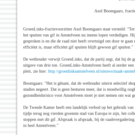
Axel Boomgaars, fracti
GroenLinks-fractievoorzitter Axel Boomgaars staat versteld: “Te
het spuiten van gif in Amstelveen nu ineens lopen verdedigen. Hij
gesproken is en die de raad niet heeft overtuigd om door te gaa
efficiënt is, maar efficiënt gif spuiten blijft gewoon gif spuiten.”
De wethouder verwijt GroenLinks, dat de partij zegt, dat hij de
uitgave van drie ton. GroenLinks-Amstelveen heeft al eerder e
pleit, zie hier:
http://groenlinksamstelveen.nl/nieuws/maak-amstel
Boomgaars: “Het is gênant, dat de wethouder uiterst selectief sh
studies negeert. Dat is geen besturen meer, dat is moedwillig oo
gezondheidsrisico voor Amstelveen moet je niet nemen om wat gel
De Tweede Kamer heeft een landelijk verbod op het gebruik van
tijdje terug nog vierden groenste stad van Europa te zijn, het col
stoppen met dit gif. Afspraak is afspraak, bij de raadsvergader
in heel Amstelveen.”