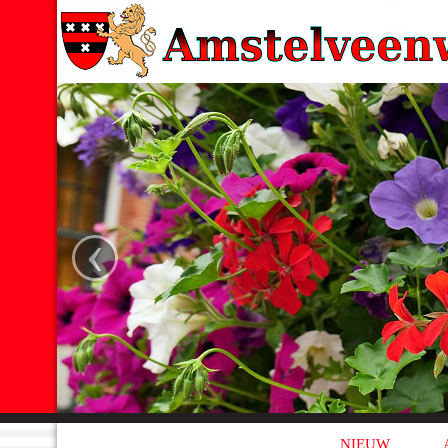
‹
NIEUW