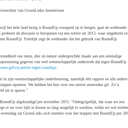
evoorzitter van GroenLinks-Amstelveen
rwijl het hele land bezig is RoundUp voorgoed op te bergen, gaat de wethouder
 probeert de discussie te heropenen via een notitie uit 2013, waar uitgebreid ov
n met RoundUp. Feitelijk zegt de wethouder dat het gebruik van RoundUp
 gezondheid van mens, dier en natuur ondergeschikt maakt aan een eenmalige
en opsomming gegeven van veel wetenschappelijk onderzoek dat tegen RoundUp
veen-gifvrij-petitie-tegen-roundup/
.
opt in zijn wetenschappelijke onderbouwing, namelijk één rapport en alle andere
gkleppen opzetten. We hebben het hier over een uiterst omstreden gif. Zo’n
d uit te sparen.”
 RoundUp afgekondigd per november 2015. “Onbegrijpelijk, dat waar we een
lege er nu voor lijkt te kiezen zo lang mogelijk te wachten, totdat we wel móéte
ing woensdag zal GroenLinks zich inzetten voor het stoppen met RoundUp per 20