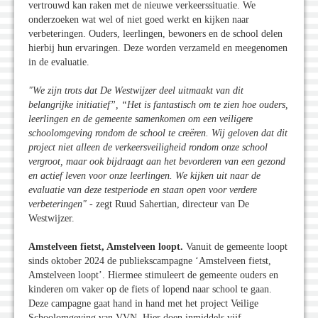
vertrouwd kan raken met de nieuwe verkeerssituatie. We
onderzoeken wat wel of niet goed werkt en kijken naar
verbeteringen. Ouders, leerlingen, bewoners en de school delen
hierbij hun ervaringen. Deze worden verzameld en meegenomen
in de evaluatie.
"We zijn trots dat De Westwijzer deel uitmaakt van dit
belangrijke initiatief”, “Het is fantastisch om te zien hoe ouders,
leerlingen en de gemeente samenkomen om een veiligere
schoolomgeving rondom de school te creëren. Wij geloven dat dit
project niet alleen de verkeersveiligheid rondom onze school
vergroot, maar ook bijdraagt aan het bevorderen van een gezond
en actief leven voor onze leerlingen. We kijken uit naar de
evaluatie van deze testperiode en staan open voor verdere
verbeteringen"
- zegt Ruud Sahertian, directeur van De
Westwijzer.
Amstelveen fietst, Amstelveen loopt.
Vanuit de gemeente loopt
sinds oktober 2024 de publiekscampagne ‘Amstelveen fietst,
Amstelveen loopt’. Hiermee stimuleert de gemeente ouders en
kinderen om vaker op de fiets of lopend naar school te gaan.
Deze campagne gaat hand in hand met het project Veilige
Schoolomgeving van VVN. Hier doen inmiddels vijf