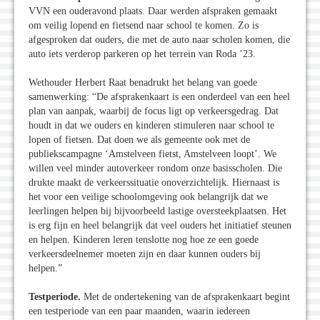
VVN een ouderavond plaats. Daar werden afspraken gemaakt
om veilig lopend en fietsend naar school te komen. Zo is
afgesproken dat ouders, die met de auto naar scholen komen, die
auto iets verderop parkeren op het terrein van Roda ’23.
Wethouder Herbert Raat benadrukt het belang van goede
samenwerking: “De afsprakenkaart is een onderdeel van een heel
plan van aanpak, waarbij de focus ligt op verkeersgedrag. Dat
houdt in dat we ouders en kinderen stimuleren naar school te
lopen of fietsen. Dat doen we als gemeente ook met de
publiekscampagne ‘Amstelveen fietst, Amstelveen loopt’. We
willen veel minder autoverkeer rondom onze basisscholen. Die
drukte maakt de verkeerssituatie onoverzichtelijk. Hiernaast is
het voor een veilige schoolomgeving ook belangrijk dat we
leerlingen helpen bij bijvoorbeeld lastige oversteekplaatsen. Het
is erg fijn en heel belangrijk dat veel ouders het initiatief steunen
en helpen. Kinderen leren tenslotte nog hoe ze een goede
verkeersdeelnemer moeten zijn en daar kunnen ouders bij
helpen.”
Testperiode.
Met de ondertekening van de afsprakenkaart begint
een testperiode van een paar maanden, waarin iedereen