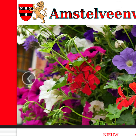
‹
NIEUW