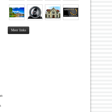
Meer links
an
n