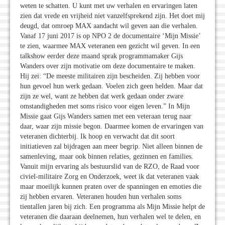
weten te schatten. U kunt met uw verhalen en ervaringen laten
zien dat vrede en vrijheid niet vanzelfsprekend zijn. Het doet mij
deugd, dat omroep MAX aandacht wil geven aan die verhalen.
Vanaf 17 juni 2017 is op NPO 2 de documentaire ‘Mijn Missie’
te zien, waarmee MAX veteranen een gezicht wil geven. In een
talkshow eerder deze maand sprak programmamaker Gijs
Wanders over zijn motivatie om deze documentaire te maken.
Hij zei: “De meeste militairen zijn bescheiden. Zij hebben voor
hun gevoel hun werk gedaan. Voelen zich geen helden. Maar dat
zijn ze wel, want ze hebben dat werk gedaan onder zware
omstandigheden met soms risico voor eigen leven.” In Mijn
Missie gaat Gijs Wanders samen met een veteraan terug naar
daar, waar zijn missie begon. Daarmee komen de ervaringen van
veteranen dichterbij. Ik hoop en verwacht dat dit soort
initiatieven zal bijdragen aan meer begrip. Niet alleen binnen de
samenleving, maar ook binnen relaties, gezinnen en families.
Vanuit mijn ervaring als bestuurslid van de RZO, de Raad voor
civiel-militaire Zorg en Onderzoek, weet ik dat veteranen vaak
maar moeilijk kunnen praten over de spanningen en emoties die
zij hebben ervaren. Veteranen houden hun verhalen soms
tientallen jaren bij zich. Een programma als Mijn Missie helpt de
veteranen die daaraan deelnemen, hun verhalen wel te delen, en