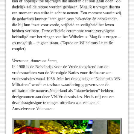
kan er hopelijk toe bijdragen dat anderen dat ook gaan doen. Zo
dadelijk zal de taptoe worden geblazen. Mag ik u vragen daarna
een moment van stilte in acht te nemen. Een moment waarin wij
de gedachten kunnen laten gaan over bekenden én onbekenden
die bij hun inzet voor vrede, vrijheid en veiligheid het leven
hebben verloren. Deze officiële ceremonie wordt vervolgens
beëindigd met het zingen van het Wilhelmus. Mag ik u vragen –
zo mogelijk – te gaan staan. (Taptoe en Wilhelmus 1e en 6e
couplet)
Veteranen, dames en heren,
In 1988 is de Nobelprijs voor de Vrede toegekend aan de
vredesmachten van de Verenigde Naties voor deelname aan
vredesmissies vanaf 1956. Met het draaginsigne “Nobelprijs VN-
Militairen” wordt er tastbaar waardering gegeven voor de
militairen die namens Nederland als “blauwhelmen” hebben
deelgenomen aan deze VN-Vredesmissies. Het is mij een eer
deze draaginsigne te mogen uitreiken aan een aantal
Amstelveense Veteranen.