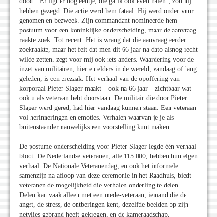
dood. "Er ligt er nog eentje, die ga ik ook even halen", zou hij
hebben gezegd. Die actie werd hem fataal. Hij werd onder vuur
genomen en bezweek. Zijn commandant nomineerde hem
postuum voor een koninklijke onderscheiding, maar de aanvraag
raakte zoek. Tot recent. Het is wrang dat die aanvraag eerder
zoekraakte, maar het feit dat men dit 66 jaar na dato alsnog recht
wilde zetten, zegt voor mij ook iets anders. Waardering voor de
inzet van militairen, hier en elders in de wereld, vandaag of lang
geleden, is een erezaak. Het verhaal van de opoffering van
korporaal Pieter Slager maakt – ook na 66 jaar – zichtbaar wat
ook u als veteraan hebt doorstaan. De militair die door Pieter
Slager werd gered, had hier vandaag kunnen staan. Een veteraan
vol herinneringen en emoties. Verhalen waarvan je je als
buitenstaander nauwelijks een voorstelling kunt maken.
De postume onderscheiding voor Pieter Slager legde één verhaal
bloot. De Nederlandse veteranen, alle 115.000, hebben hun eigen
verhaal. De Nationale Veteranendag, en ook het informele
samenzijn na afloop van deze ceremonie in het Raadhuis, biedt
veteranen de mogelijkheid die verhalen onderling te delen.
Delen kan vaak alleen met een mede-veteraan, iemand die de
angst, de stress, de ontberingen kent, dezelfde beelden op zijn
netvlies gebrand heeft gekregen, en de kameraadschap,