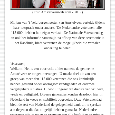
(Foto Amstelveenweb.com - 2017)
Mirjam van 't Veld burgemeester van Amstelveen vertelde tijdens
haar toespraak onder andere: 'De Nederlandse veteranen, alle
115.000, hebben hun eigen verhaal. De Nationale Veteranendag,
en ook het informele samenzijn na afloop van deze ceremonie in
het Raadhuis, biedt veteranen de mogelijkheid die verhalen
onderling te delen'
Veteranen,
Welkom. Het is een voorrecht u hier namens de gemeente
Amstelveen te mogen ontvangen. U maakt deel uit van een
groep van meer dan 115.000 veteranen die ons koninkrijk
hebben gediend onder oorlogsomstandigheden of daarmee
vergelijkbare situaties. U hebt u ingezet ten dienste van vrijheid,
vrede en veiligheid. Diverse generaties konden daardoor hier in
Nederland in vrede en stabiliteit opgroeien. Deze Veteranendag
biedt de rest van Nederland de gelegenheid dank uit te spreken
aan degenen die dat mogelijk hebben gemaakt. Nederlandse
veteranen zijn mannen en vrouwen van alle leeftijden en missies.