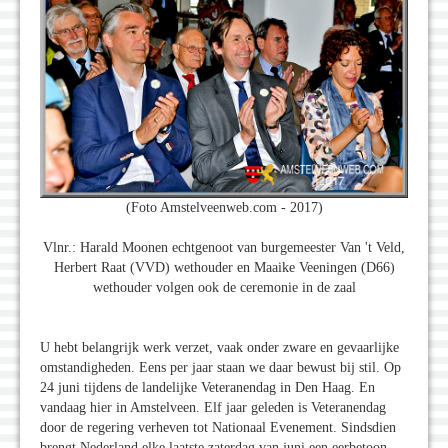
(Foto Amstelveenweb.com - 2017)
Vlnr.: Harald Moonen echtgenoot van burgemeester Van 't Veld,
Herbert Raat (VVD) wethouder en Maaike Veeningen (D66)
wethouder volgen ook de ceremonie in de zaal
U hebt belangrijk werk verzet, vaak onder zware en gevaarlijke
omstandigheden. Eens per jaar staan we daar bewust bij stil. Op
24 juni tijdens de landelijke Veteranendag in Den Haag. En
vandaag hier in Amstelveen. Elf jaar geleden is Veteranendag
door de regering verheven tot Nationaal Evenement. Sindsdien
brengt Nederland elke laatste zaterdag van juni een eerbetoon