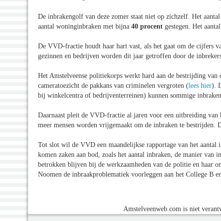
De inbrakengolf van deze zomer staat niet op zichzelf. Het aanta
aantal woninginbraken met bijna
40 procent
gestegen. Het aantal
De VVD-fractie houdt haar hart vast, als het gaat om de cijfers 
gezinnen en bedrijven worden dit jaar getroffen door de inbrekers
Het Amstelveense politiekorps werkt hard aan de bestrijding van
cameratoezicht de pakkans van criminelen vergroten (
lees hier
). 
bij winkelcentra of bedrijventerreinen) kunnen sommige inbrak
Daarnaast pleit de VVD-fractie al jaren voor een uitbreiding van h
meer mensen worden vrijgemaakt om de inbraken te bestrijden. De
Tot slot wil de VVD een maandelijkse rapportage van het aantal i
komen zaken aan bod, zoals het aantal inbraken, de manier van i
betrokken blijven bij de werkzaamheden van de politie en haar o
Noomen de inbraakproblematiek voorleggen aan het College B e
Amstelveenweb.com is niet verantw