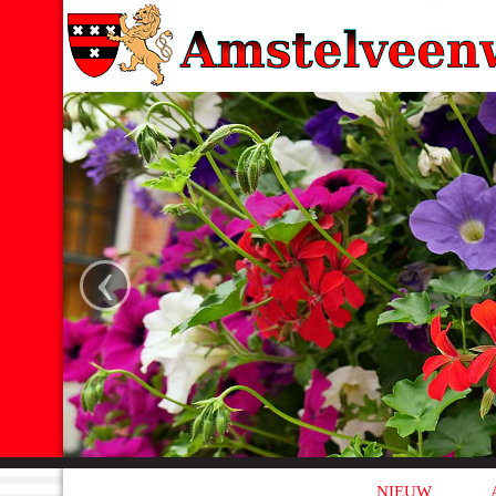
‹
NIEUW