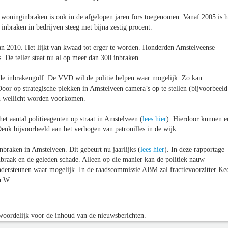
l woninginbraken is ook in de afgelopen jaren fors toegenomen. Vanaf 2005 is h
 inbraken in bedrijven steeg met bijna zestig procent.
van 2010. Het lijkt van kwaad tot erger te worden. Honderden Amstelveense
. De teller staat nu al op meer dan 300 inbraken.
 de inbrakengolf. De VVD wil de politie helpen waar mogelijk. Zo kan
Door op strategische plekken in Amstelveen camera’s op te stellen (bijvoorbeeld
en wellicht worden voorkomen.
et aantal politieagenten op straat in Amstelveen (
lees hier
). Hierdoor kunnen e
nk bijvoorbeeld aan het verhogen van patrouilles in de wijk.
nbraken in Amstelveen. Dit gebeurt nu jaarlijks (
lees hier
). In deze rapportage
nbraak en de geleden schade. Alleen op die manier kan de politiek nauw
ndersteunen waar mogelijk. In de raadscommissie ABM zal fractievoorzitter Ke
n W.
oordelijk voor de inhoud van de nieuwsberichten.