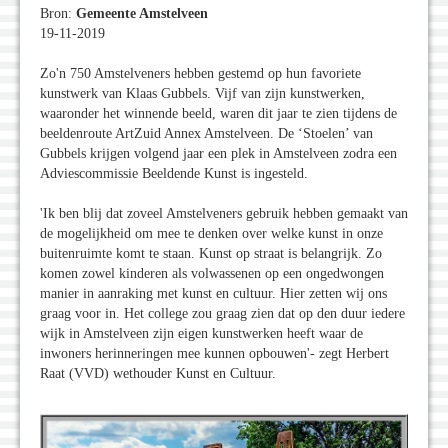
Bron:
Gemeente Amstelveen
19-11-2019
Zo'n 750 Amstelveners hebben gestemd op hun favoriete
kunstwerk van Klaas Gubbels. Vijf van zijn kunstwerken,
waaronder het winnende beeld, waren dit jaar te zien tijdens de
beeldenroute ArtZuid Annex Amstelveen. De ‘Stoelen’ van
Gubbels krijgen volgend jaar een plek in Amstelveen zodra een
Adviescommissie Beeldende Kunst is ingesteld.
'Ik ben blij dat zoveel Amstelveners gebruik hebben gemaakt van
de mogelijkheid om mee te denken over welke kunst in onze
buitenruimte komt te staan. Kunst op straat is belangrijk. Zo
komen zowel kinderen als volwassenen op een ongedwongen
manier in aanraking met kunst en cultuur. Hier zetten wij ons
graag voor in. Het college zou graag zien dat op den duur iedere
wijk in Amstelveen zijn eigen kunstwerken heeft waar de
inwoners herinneringen mee kunnen opbouwen'- zegt Herbert
Raat (VVD) wethouder Kunst en Cultuur.