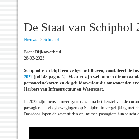
De Staat van Schiphol
Nieuws
->
Schiphol
Bron:
Rijksoverheid
28-03-2023
Schiphol is en blijft een veilige luchthaven, constateert de I
2022
(pdf 48 pagina’s). Maar er zijn wel punten die om aanda
personeelstekorten en de geluidsoverlast die omwonenden er
Harbers van Infrastructuur en Waterstaat.
In 2022 zijn mensen meer gaan reizen na het herstel van de corona
passagiers en vliegbewegingen op Schiphol in vergelijking met d
Daardoor lopen de wachttijden op, missen passagiers hun vlucht e