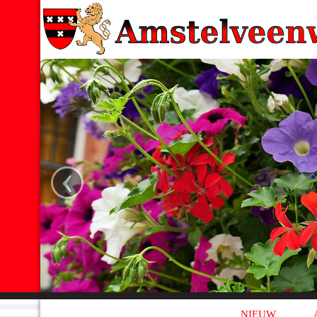
‹
NIEUW