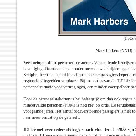
(Foto V
Mark Harbers (VVD) min
Verstoringen door personeelstekorten.
Verschillende bedrijven
beveiliging. Daardoor liepen onder meer de wachttijden op, miste
Schiphol heeft het aantal lokaal opstappende passagiers beperkt
regionale vliegvelden verplaatst. Bij inspecties van de ILT bleek 
personeelssituatie voor vertragingen, een minder voorspelbaar baa
Door de personeelstekorten is het belangrijk om dan ook oog te h
mindervalide personen (PRM) is nog niet op orde. De terugbetalin
voorgaande jaren. Het aantal ordeverstorende passagiers is niet 
naar meer onrust bij de gate zelf.
ILT beboet overtreders slotregels nachtvluchten.
In 2022 zijn 
heeft de ILT een waarschuwing gegeven of een boete opgelegd. Om