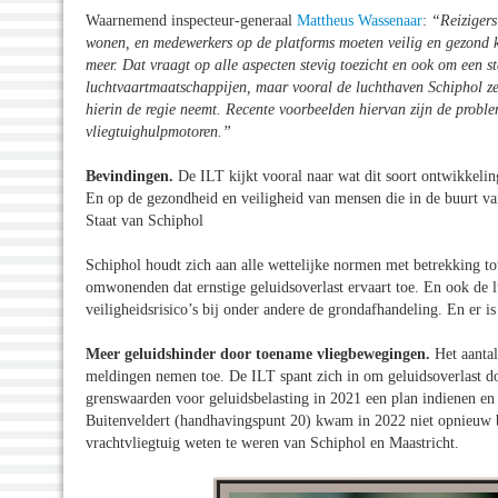
Waarnemend inspecteur-generaal
Mattheus Wassenaar
:
“Reizigers
wonen, en medewerkers op de platforms moeten veilig en gezond 
meer. Dat vraagt op alle aspecten stevig toezicht en ook om een s
luchtvaartmaatschappijen, maar vooral de luchthaven Schiphol zel
hierin de regie neemt. Recente voorbeelden hiervan zijn de probl
vliegtuighulpmotoren.”
Bevindingen.
De ILT kijkt vooral naar wat dit soort ontwikkeli
En op de gezondheid en veiligheid van mensen die in de buurt va
Staat van Schiphol
Schiphol houdt zich aan alle wettelijke normen met betrekking tot
omwonenden dat ernstige geluidsoverlast ervaart toe. En ook de l
veiligheidsrisico’s bij onder andere de grondafhandeling. En er i
Meer geluidshinder door toename vliegbewegingen.
Het aantal
meldingen nemen toe. De ILT spant zich in om geluidsoverlast do
grenswaarden voor geluidsbelasting in 2021 een plan indienen en 
Buitenveldert (handhavingspunt 20) kwam in 2022 niet opnieuw 
vrachtvliegtuig weten te weren van Schiphol en Maastricht.