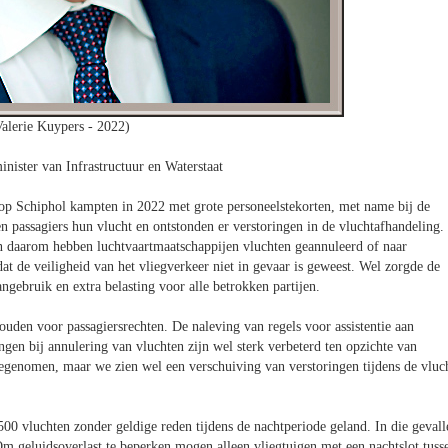
alerie Kuypers - 2022)
ister van Infrastructuur en Waterstaat
 op Schiphol kampten in 2022 met grote personeelstekorten, met name bij de
n passagiers hun vlucht en ontstonden er verstoringen in de vluchtafhandeling.
 en daarom hebben luchtvaartmaatschappijen vluchten geannuleerd of naar
dat de veiligheid van het vliegverkeer niet in gevaar is geweest. Wel zorgde de
ngebruik en extra belasting voor alle betrokken partijen.
ouden voor passagiersrechten. De naleving van regels voor assistentie aan
gen bij annulering van vluchten zijn wel sterk verbeterd ten opzichte van
toegenomen, maar we zien wel een verschuiving van verstoringen tijdens de vluc
500 vluchten zonder geldige reden tijdens de nachtperiode geland. In die gevall
 geluidsoverlast te beperken mogen alleen vliegtuigen met een nachtslot tuss