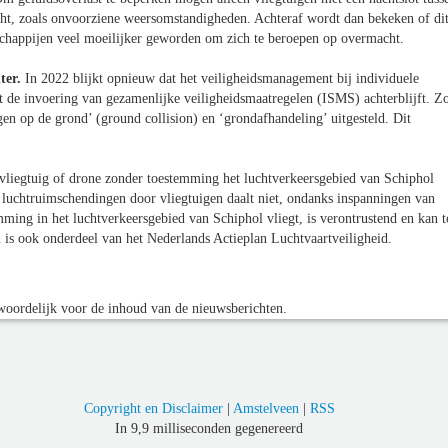
acht, zoals onvoorziene weersomstandigheden. Achteraf wordt dan bekeken of di
schappijen veel moeilijker geworden om zich te beroepen op overmacht.
hter.
In 2022 blijkt opnieuw dat het veiligheidsmanagement bij individuele
at de invoering van gezamenlijke veiligheidsmaatregelen (ISMS) achterblijft. Z
gen op de grond’ (ground collision) en ‘grondafhandeling’ uitgesteld. Dit
vliegtuig of drone zonder toestemming het luchtverkeersgebied van Schiphol
l luchtruimschendingen door vliegtuigen daalt niet, ondanks inspanningen van
emming in het luchtverkeersgebied van Schiphol vliegt, is verontrustend en kan t
en is ook onderdeel van het Nederlands Actieplan Luchtvaartveiligheid.
oordelijk voor de inhoud van de nieuwsberichten.
Copyright en Disclaimer
|
Amstelveen
|
RSS
In 9,9 milliseconden gegenereerd