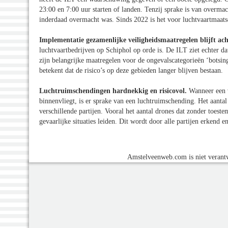
23:00 en 7:00 uur starten of landen. Tenzij sprake is van overm
inderdaad overmacht was. Sinds 2022 is het voor luchtvaartmaat
Implementatie gezamenlijke veiligheidsmaatregelen blijft ac
luchtvaartbedrijven op Schiphol op orde is. De ILT ziet echter d
zijn belangrijke maatregelen voor de ongevalscategorieën ‘botsin
betekent dat de risico’s op deze gebieden langer blijven bestaan.
Luchtruimschendingen hardnekkig en risicovol.
Wanneer een 
binnenvliegt, is er sprake van een luchtruimschending. Het aanta
verschillende partijen. Vooral het aantal drones dat zonder toest
gevaarlijke situaties leiden. Dit wordt door alle partijen erkend 
Amstelveenweb.com is niet verantw