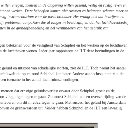
 willen vliegen, mensen in de omgeving willen gezond, veilig en rustig leven en
kunnen werken. Deze behoeften komen niet overeen en belangen schuren meer e
tevig instrumentarium voor de toezichthouder. Het vraagt ook dat bedrijven en
f, problemen aanpakken die al langer in beeld zijn, en dat het luchthavenbedri
emen in de grondafhandeling en het verminderen van het gebruik van
ngen betekenen voor de veiligheid van Schiphol en het werken op de luchthaven
n de luchthaven wonen. Ieder jaar rapporteert de ILT deze bevindingen in de
 geluid en uitstoot van schadelijke stoffen, ziet de ILT. Toch neemt het aantal
uchtkwaliteit op en rond Schiphol kan beter. Andere aandachtspunten zijn de
s een toename in het aantal luchtruimschendingen.
 mensen dat ernstige geluidsoverlast ervaart door Schiphol groeit en de
or vliegtuigen tegen te gaan. Zo moest Schiphol na een overschrijding van de
uitvoeren om dit in 2022 tegen te gaan. Met succes: het geluid bij Amsterdam
boven de grenswaarden uit. Verder hebben Schiphol en de ILT een lawaaiig