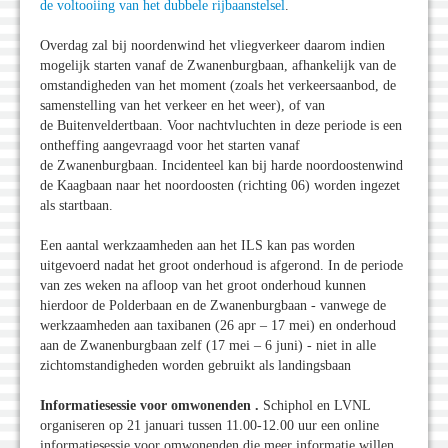
de voltooiing van het dubbele rijbaanstelsel
.
Overdag zal bij noordenwind het vliegverkeer daarom indien
mogelijk starten vanaf de Zwanenburgbaan, afhankelijk van de
omstandigheden van het moment (zoals het verkeersaanbod, de
samenstelling van het verkeer en het weer), of van
de Buitenveldertbaan. Voor nachtvluchten in deze periode is een
ontheffing aangevraagd voor het starten vanaf
de Zwanenburgbaan. Incidenteel kan bij harde noordoostenwind
de Kaagbaan naar het noordoosten (richting 06) worden ingezet
als startbaan.
Een aantal werkzaamheden aan het ILS kan pas worden
uitgevoerd nadat het groot onderhoud is afgerond. In de periode
van zes weken na afloop van het groot onderhoud kunnen
hierdoor de Polderbaan en de Zwanenburgbaan - vanwege de
werkzaamheden aan taxibanen (26 apr – 17 mei) en onderhoud
aan de Zwanenburgbaan zelf (17 mei – 6 juni) - niet in alle
zichtomstandigheden worden gebruikt als landingsbaan
Informatiesessie voor omwonenden .
Schiphol en LVNL
organiseren op 21 januari tussen 11.00-12.00 uur een online
informatiesessie voor omwonenden die meer informatie willen