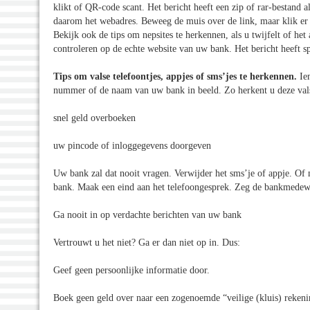
klikt of QR-code scant. Het bericht heeft een zip of rar-bestand al
daarom het webadres. Beweeg de muis over de link, maar klik er n
Bekijk ook de tips om nepsites te herkennen, als u twijfelt of he
controleren op de echte website van uw bank. Het bericht heeft s
Tips om valse telefoontjes, appjes of sms’jes te herkennen.
Ie
nummer of de naam van uw bank in beeld. Zo herkent u deze val
snel geld overboeken
uw pincode of inloggegevens doorgeven
Uw bank zal dat nooit vragen. Verwijder het sms’je of appje. Of
bank. Maak een eind aan het telefoongesprek. Zeg de bankmedewe
Ga nooit in op verdachte berichten van uw bank
Vertrouwt u het niet? Ga er dan niet op in. Dus:
Geef geen persoonlijke informatie door.
Boek geen geld over naar een zogenoemde “veilige (kluis) rekeni