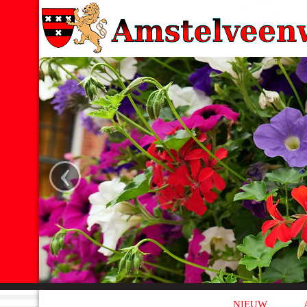
‹
NIEUW