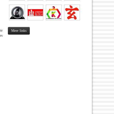
ze
Meer links
es