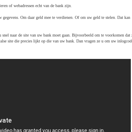
eren of webadressen echt van de bank zijn.
uw gegevens. Om daar geld mee te verdienen. Of om uw geld te stelen. Dat kan
t u snel naar de site van uw bank moet gaan. Bijvoorbeeld om te voorkomen dat 
lse site die precies lijkt op die van uw bank. Dan vragen ze u om uw inlogcod