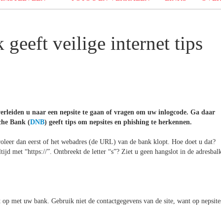
eeft veilige internet tips
verleiden u naar een nepsite te gaan of vragen om uw inlogcode. Ga daar
che Bank (
DNB
) geeft tips om nepsites en phishing te herkennen.
troleer dan eerst of het webadres (de URL) van de bank klopt. Hoe doet u dat?
tijd met “https://”. Ontbreekt de letter “s”? Ziet u geen hangslot in de adresbal
ct op met uw bank. Gebruik niet de contactgegevens van de site, want op nepsite