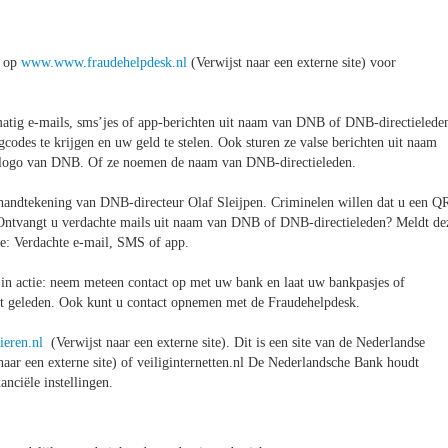
k op
www.www.fraudehelpdesk.nl
(Verwijst naar een externe site) voor
matig e-mails, sms’jes of app-berichten uit naam van DNB of DNB-directielede
des te krijgen en uw geld te stelen. Ook sturen ze valse berichten uit naam
et logo van DNB. Of ze noemen de naam van DNB-directieleden.
handtekening van DNB-directeur Olaf Sleijpen. Criminelen willen dat u een Q
. Ontvangt u verdachte mails uit naam van DNB of DNB-directieleden? Meldt de
e: Verdachte e-mail, SMS of app.
in actie: neem meteen contact op met uw bank en laat uw bankpasjes of
eeft geleden. Ook kunt u contact opnemen met de Fraudehelpdesk.
ieren.nl
(Verwijst naar een externe site). Dit is een site van de Nederlandse
naar een externe site) of veiliginternetten.nl De Nederlandsche Bank houdt
nciële instellingen.