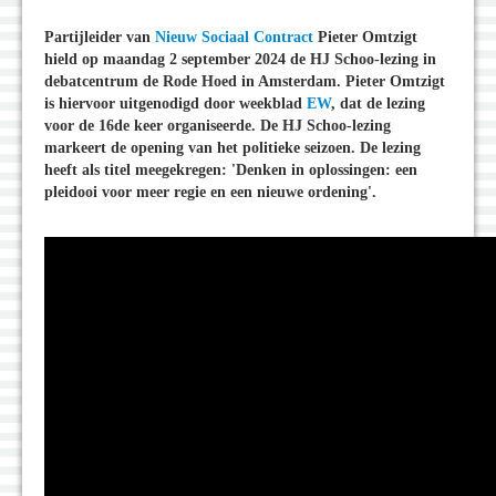
Partijleider van
Nieuw Sociaal Contract
Pieter Omtzigt
hield op maandag 2 september 2024 de HJ Schoo-lezing in
debatcentrum de Rode Hoed in Amsterdam. Pieter Omtzigt
is hiervoor uitgenodigd door weekblad
EW
, dat de lezing
voor de 16de keer organiseerde. De HJ Schoo-lezing
markeert de opening van het politieke seizoen. De lezing
heeft als titel meegekregen: 'Denken in oplossingen: een
pleidooi voor meer regie en een nieuwe ordening'.