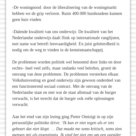
-De woningnood: door de liberalisering van de woningmarkt
hebben we de grip verloren. Ruim 400.000 huishoudens kunnen
geen huis vinden.
-Dalende kwaliteit van ons onderwijs: De kwaliteit van het
Nederlandse onderwijs daalt flink op internationale ranglijsten,
met name wat betreft leesvaardigheid. En juist geletterdheid is
nodig om de weg te vinden in de kennismaatschappij.
De problemen worden politiek wel benoemd door links en door
rechts– heel veel zelfs, maar ondanks veel beloftes, groeit de
omvang van deze problemen. De problemen versterken elkaar.
Volkshuisvesting en goed onderwijs zijn gewoon onderdeel van
een functionerend sociaal contract. Met de omvang van de
Nederlandse staat en met wat de staat allemaal van de burger
verwacht, is het terecht dat de burger ook reële oplossingen
verwacht.
Aan het eind van zijn lezing ging Pieter Omtzigt in op zijn
persoonlijke politieke drive:
‘Ik kan er niet tegen als er iets
gebeurt dat niet klopt. … Dat maakt me soms kritisch, soms zien
mensen mij als eigenzinnig. Ik vind het niet erg om een outsider