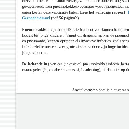
hiervan. Toch is het aantal ziektegevallen onder ouderen nog s
gevaccineerd. Een pneumokokkenvaccinatie wordt momenteel niet
eigen kosten deze vaccinatie halen.
Lees het volledige rapport:
Gezondheidsraad
(pdf 56 pagina’s)
Pneumokokken
zijn bacteriën die frequent voorkomen in de neu
hoogst bij jonge kinderen. Vanuit dit dragerschap kan de pneumoko
en pneumonie, kunnen optreden als invasieve infecties, zoals se
infectieziekte met een zeer grote ziektelast door zijn hoge inciden
jonge kinderen.
De behandeling
van een (invasieve) pneumokokkeninfectie bestaa
maatregelen (bijvoorbeeld zuurstof, beademing), al dan niet op de
Amstelveenweb.com is niet verantw