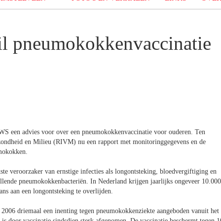
il pneumokokkenvaccinatie
VWS een advies voor over een pneumokokkenvaccinatie voor ouderen. Ten
gezondheid en Milieu (RIVM) nu een rapport met monitoringgegevens en de
umokokken.
te veroorzaker van ernstige infecties als longontsteking, bloedvergiftiging en
chillende pneumokokkenbacteriën. In Nederland krijgen jaarlijks ongeveer 10.000
ans aan een longontsteking te overlijden.
s 2006 driemaal een inenting tegen pneumokokkenziekte aangeboden vanuit het
 is door vaccinatie sindsdien sterk afgenomen. De vaccinatie beschermt tegen 1