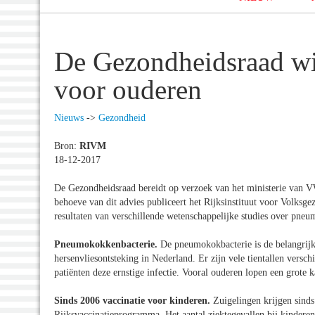
De Gezondheidsraad w
voor ouderen
Nieuws
->
Gezondheid
Bron:
RIVM
18-12-2017
De Gezondheidsraad bereidt op verzoek van het ministerie van 
behoeve van dit advies publiceert het Rijksinstituut voor Volks
resultaten van verschillende wetenschappelijke studies over pne
Pneumokokkenbacterie.
De pneumokokbacterie is de belangrijks
hersenvliesontsteking in Nederland. Er zijn vele tientallen vers
patiënten deze ernstige infectie. Vooral ouderen lopen een grote k
Sinds 2006 vaccinatie voor kinderen.
Zuigelingen krijgen sind
Rijksvaccinatieprogramma. Het aantal ziektegevallen bij kinderen