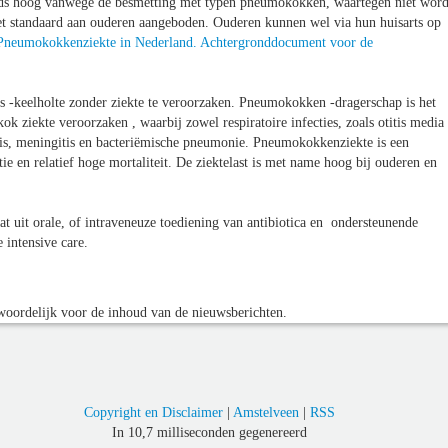
teeds hoog vanwege de besmetting met typen pneumokokken, waartegen niet word
 standaard aan ouderen aangeboden. Ouderen kunnen wel via hun huisarts op
Pneumokokkenziekte in Nederland. Achtergronddocument voor de
s -keelholte zonder ziekte te veroorzaken. Pneumokokken -dragerschap is het
k ziekte veroorzaken , waarbij zowel respiratoire infecties, zoals otitis media
psis, meningitis en bacteriëmische pneumonie. Pneumokokkenziekte is een
tie en relatief hoge mortaliteit. De ziektelast is met name hoog bij ouderen en
t uit orale, of intraveneuze toediening van antibiotica en ondersteunende
 intensive care.
oordelijk voor de inhoud van de nieuwsberichten.
Copyright en Disclaimer
|
Amstelveen
|
RSS
In 10,7 milliseconden gegenereerd