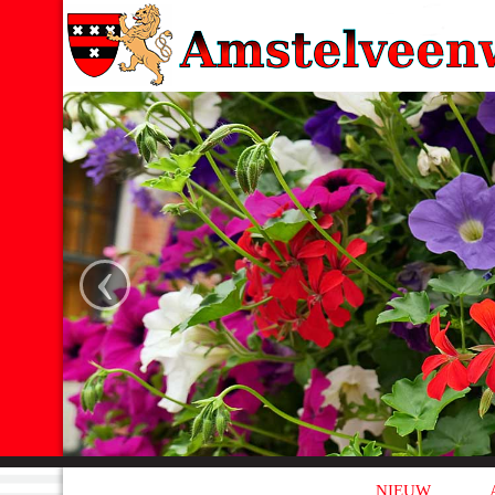
‹
NIEUW