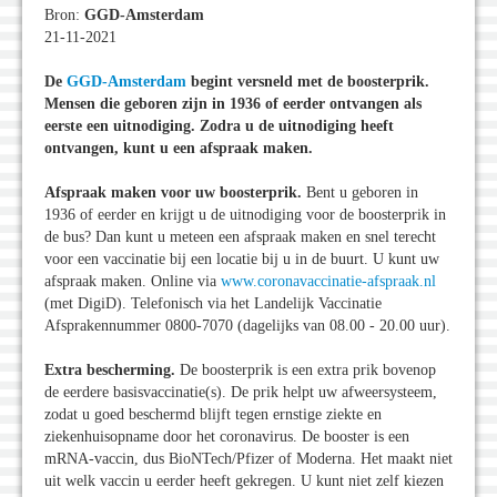
Bron:
GGD-Amsterdam
21-11-2021
De
GGD-Amsterdam
begint versneld met de boosterprik.
Mensen die geboren zijn in 1936 of eerder ontvangen als
eerste een uitnodiging. Zodra u de uitnodiging heeft
ontvangen, kunt u een afspraak maken.
Afspraak maken voor uw boosterprik.
Bent u geboren in
1936 of eerder en krijgt u de uitnodiging voor de boosterprik in
de bus? Dan kunt u meteen een afspraak maken en snel terecht
voor een vaccinatie bij een locatie bij u in de buurt. U kunt uw
afspraak maken. Online via
www.coronavaccinatie-afspraak.nl
(met DigiD). Telefonisch via het Landelijk Vaccinatie
Afsprakennummer 0800-7070 (dagelijks van 08.00 - 20.00 uur).
Extra bescherming.
De boosterprik is een extra prik bovenop
de eerdere basisvaccinatie(s). De prik helpt uw afweersysteem,
zodat u goed beschermd blijft tegen ernstige ziekte en
ziekenhuisopname door het coronavirus. De booster is een
mRNA-vaccin, dus BioNTech/Pfizer of Moderna. Het maakt niet
uit welk vaccin u eerder heeft gekregen. U kunt niet zelf kiezen