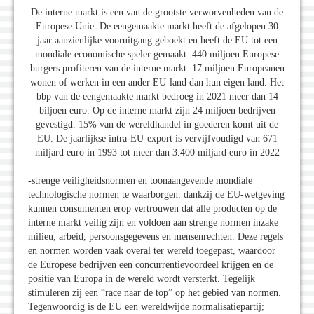
De interne markt is een van de grootste verworvenheden van de
Europese Unie. De eengemaakte markt heeft de afgelopen 30
jaar aanzienlijke vooruitgang geboekt en heeft de EU tot een
mondiale economische speler gemaakt. 440 miljoen Europese
burgers profiteren van de interne markt. 17 miljoen Europeanen
wonen of werken in een ander EU-land dan hun eigen land. Het
bbp van de eengemaakte markt bedroeg in 2021 meer dan 14
biljoen euro. Op de interne markt zijn 24 miljoen bedrijven
gevestigd. 15% van de wereldhandel in goederen komt uit de
EU. De jaarlijkse intra-EU-export is vervijfvoudigd van 671
miljard euro in 1993 tot meer dan 3.400 miljard euro in 2022
-strenge veiligheidsnormen en toonaangevende mondiale
technologische normen te waarborgen: dankzij de EU-wetgeving
kunnen consumenten erop vertrouwen dat alle producten op de
interne markt veilig zijn en voldoen aan strenge normen inzake
milieu, arbeid, persoonsgegevens en mensenrechten. Deze regels
en normen worden vaak overal ter wereld toegepast, waardoor
de Europese bedrijven een concurrentievoordeel krijgen en de
positie van Europa in de wereld wordt versterkt. Tegelijk
stimuleren zij een “race naar de top” op het gebied van normen.
Tegenwoordig is de EU een wereldwijde normalisatiepartij;