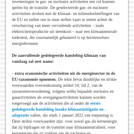
investeringen in gas- en nucleaire activiteiten een rol kunnen
spelen bij de transitie. De geselecteerde gas- en nucleaire
activiteiten stroken met de klimaat- en milieudoelstellingen van
de EU en zullen ons in staat stellen vaart te zetten achter de
verschuiving van meer vervuilende activiteiten – zoals
elektriciteitsproductie uit steenkool – naar een klimaatneutrale
toekomst, die voornamelijk gebaseerd is op hernieuwbare
energiebronnen.
De aanvullende gedelegeerde handeling klimaat van
vandaag zal met name:
- extra economische activiteiten uit de energiesector in de
EU-taxonomie opnemen.
De tekst bevat duidelijke en strikte
voorwaarden overeenkomstig artikel 10, lid 2, van de
taxonomieverordening, volgens welke bepaalde nucleaire en
gasactiviteiten als overgangsactiviteiten kunnen worden
toegevoegd aan de activiteiten die al onder de
eerste
gedelegeerde handeling inzake klimaatmitigatie en -
adaptatie
vallen, die sinds 1 januari 2022 van toepassing is.
Deze strikte voorwaarden zijn: voor zowel gas als kernenergie
dat zij bijdragen tot de transitie naar klimaatneutraliteit; voor
kernenergie dat zij voldoet aan de nucleaire en