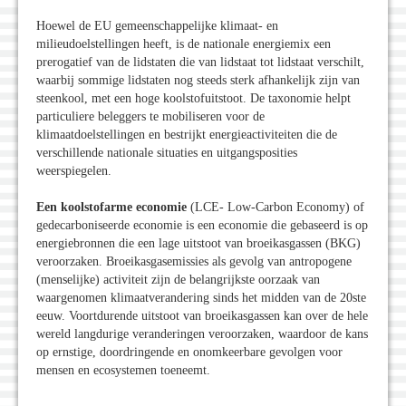
Hoewel de EU gemeenschappelijke klimaat- en
milieudoelstellingen heeft, is de nationale energiemix een
prerogatief van de lidstaten die van lidstaat tot lidstaat verschilt,
waarbij sommige lidstaten nog steeds sterk afhankelijk zijn van
steenkool, met een hoge koolstofuitstoot. De taxonomie helpt
particuliere beleggers te mobiliseren voor de
klimaatdoelstellingen en bestrijkt energieactiviteiten die de
verschillende nationale situaties en uitgangsposities
weerspiegelen.
Een koolstofarme economie
(LCE- Low-Carbon Economy) of
gedecarboniseerde economie is een economie die gebaseerd is op
energiebronnen die een lage uitstoot van broeikasgassen (BKG)
veroorzaken. Broeikasgasemissies als gevolg van antropogene
(menselijke) activiteit zijn de belangrijkste oorzaak van
waargenomen klimaatverandering sinds het midden van de 20ste
eeuw. Voortdurende uitstoot van broeikasgassen kan over de hele
wereld langdurige veranderingen veroorzaken, waardoor de kans
op ernstige, doordringende en onomkeerbare gevolgen voor
mensen en ecosystemen toeneemt.