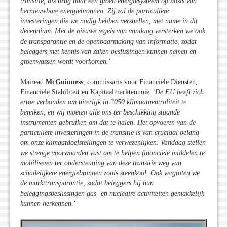
transitie, als brug naar een groen energiesysteem op basis van
hernieuwbare energiebronnen. Zij zal de particuliere
investeringen die we nodig hebben versnellen, met name in dit
decennium. Met de nieuwe regels van vandaag versterken we ook
de transparantie en de openbaarmaking van informatie, zodat
beleggers met kennis van zaken beslissingen kunnen nemen en
groenwassen wordt voorkomen.'
Mairead
McGuinness
, commissaris voor Financiële Diensten,
Financiële Stabiliteit en Kapitaalmarktenunie:
'De EU heeft zich
ertoe verbonden om uiterlijk in 2050 klimaatneutraliteit te
bereiken, en wij moeten alle ons ter beschikking staande
instrumenten gebruiken om dat te halen. Het opvoeren van de
particuliere investeringen in de transitie is van cruciaal belang
om onze klimaatdoelstellingen te verwezenlijken. Vandaag stellen
we strenge voorwaarden vast om te helpen financiële middelen te
mobiliseren ter ondersteuning van deze transitie weg van
schadelijkere energiebronnen zoals steenkool. Ook vergroten we
de markttransparantie, zodat beleggers bij hun
beleggingsbeslissingen gas- en nucleaire activiteiten gemakkelijk
kunnen herkennen.'