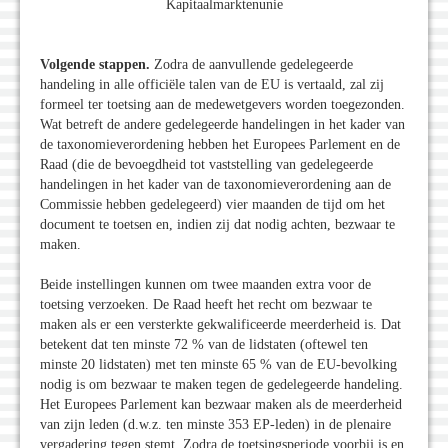
Kapitaalmarktenunie
Volgende stappen.
Zodra de aanvullende gedelegeerde
handeling in alle officiële talen van de EU is vertaald, zal zij
formeel ter toetsing aan de medewetgevers worden toegezonden.
Wat betreft de andere gedelegeerde handelingen in het kader van
de taxonomieverordening hebben het Europees Parlement en de
Raad (die de bevoegdheid tot vaststelling van gedelegeerde
handelingen in het kader van de taxonomieverordening aan de
Commissie hebben gedelegeerd) vier maanden de tijd om het
document te toetsen en, indien zij dat nodig achten, bezwaar te
maken.
Beide instellingen kunnen om twee maanden extra voor de
toetsing verzoeken. De Raad heeft het recht om bezwaar te
maken als er een versterkte gekwalificeerde meerderheid is. Dat
betekent dat ten minste 72 % van de lidstaten (oftewel ten
minste 20 lidstaten) met ten minste 65 % van de EU-bevolking
nodig is om bezwaar te maken tegen de gedelegeerde handeling.
Het Europees Parlement kan bezwaar maken als de meerderheid
van zijn leden (d.w.z. ten minste 353 EP-leden) in de plenaire
vergadering tegen stemt. Zodra de toetsingsperiode voorbij is en