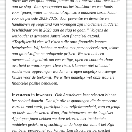
direct met een groot aantal punten uit het nieuwe coalitieakkoord
aan de slag. Voor speerpunten als het Stadshart en een fonds
voor ‘groen, water en recreatie’ zijn extra middelen beschikbaar
voor de periode 2023-2026. Voor preventie en dementie en
handhaven op leegstand van woningen zijn incidentele middelen
beschikbaar om in 2023 aan de slag te gaan.” Volgens de
wethouder is gemeente Amstelveen financieel gezond.
“Tegelijkertijd zien wij risico’s die onze financiën kunnen
beïnvloeden. Wij hebben te maken met personeelstekorten, tekort
aan grondstoffen en oplopende prijzen. We zien ook een
toenemende regeldruk om een veilige, open en controleerbare
overheid te waarborgen. Deze risico’s kunnen niet allemaal
zondermeer opgevangen worden en vragen mogelijk om stevige
keuzes voor de toekomst. We willen namelijk wel onze stabiele
financiële positie behouden.'
Investeren in inwoners
.
'Ook Amstelveen kent tekorten binnen
het sociaal domein. Dat zijn alle inspanningen die de gemeente
verricht rond werk, participatie en zelfredzaamheid, zorg en jeugd
op basis van de wetten Wmo, Participatiewet en de Jeugdwet.
Afgelopen jaren hebben we deze tekorten met incidentele
middelen gedekt in afwachting en de hoop dat vanuit het Rijk
een beter perspectief zou komen. Een structureel perspectief