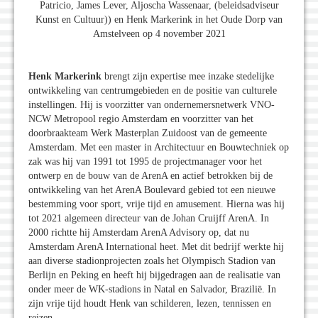
Patricio, James Lever, Aljoscha Wassenaar, (beleidsadviseur
Kunst en Cultuur)) en Henk Markerink in het Oude Dorp van
Amstelveen op 4 november 2021
Henk Markerink
brengt zijn expertise mee inzake stedelijke
ontwikkeling van centrumgebieden en de positie van culturele
instellingen. Hij is voorzitter van ondernemersnetwerk VNO-
NCW Metropool regio Amsterdam en voorzitter van het
doorbraakteam Werk Masterplan Zuidoost van de gemeente
Amsterdam. Met een master in Architectuur en Bouwtechniek op
zak was hij van 1991 tot 1995 de projectmanager voor het
ontwerp en de bouw van de ArenA en actief betrokken bij de
ontwikkeling van het ArenA Boulevard gebied tot een nieuwe
bestemming voor sport, vrije tijd en amusement. Hierna was hij
tot 2021 algemeen directeur van de Johan Cruijff ArenA. In
2000 richtte hij Amsterdam ArenA Advisory op, dat nu
Amsterdam ArenA International heet. Met dit bedrijf werkte hij
aan diverse stadionprojecten zoals het Olympisch Stadion van
Berlijn en Peking en heeft hij bijgedragen aan de realisatie van
onder meer de WK-stadions in Natal en Salvador, Brazilië. In
zijn vrije tijd houdt Henk van schilderen, lezen, tennissen en
reizen.