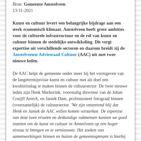
Bron:
Gemeente Amstelveen
13-11-2021
Kunst en cultuur levert een belangrijke bijdrage aan een
sterk economisch klimaat. Amstelveen heeft grote ambities
voor de culturele infrastructuur en de rol van kunst en
cultuur binnen de stedelijke ontwikkeling. Dit vergt
expertise uit verschillende sectoren en daarom breidt zij de
Amstelveense Adviesraad Cultuur
(AAC) uit met twee
nieuwe leden.
De AAC helpt de gemeente onder meer bij het vormgeven van
de langetermijnvisie kunst en cultuur met als doel een
kwaliteitsslag te maken binnen de cultuursector. De twee nieuwe
leden zijn Henk Markerink, voormalig directeur van de Johan
Cruijff ArenA, en Janiek Dam, professioneel fotograaf binnen
(voornamelijk) de cultuursector.
'We zijn ontzettend blij dat
Henk en Janiek de AAC willen komen versterken. De expertise
van deze twee ervaren en deskundige vakmensen kunnen we goed
inzetten om de kunst en cultuur in Amstelveen op een hoger
niveau te brengen en te vernieuwen. Het zoeken van
samenwerkingen binnen en buiten de gemeentegrenzen is hierbij