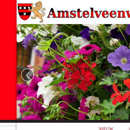
‹
NIEUW