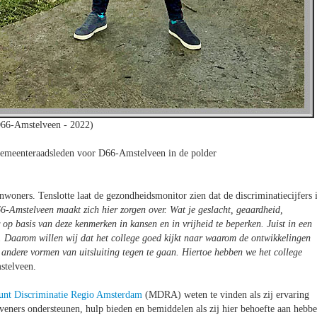
66-Amstelveen - 2022)
gemeenteraadsleden voor D66-Amstelveen in de polder
oners. Tenslotte laat de gezondheidsmonitor zien dat de discriminatiecijfers 
6-Amstelveen maakt zich hier zorgen over. Wat je geslacht, geaardheid,
 op basis van deze kenmerken in kansen en in vrijheid te beperken. Juist in een
n. Daarom willen wij dat het college goed kijkt naar waarom de ontwikkelingen
en andere vormen van uitsluiting tegen te gaan. Hiertoe hebben we het college
stelveen.
nt Discriminatie Regio Amsterdam
(MDRA) weten te vinden als zij ervaring
veners ondersteunen, hulp bieden en bemiddelen als zij hier behoefte aan hebbe