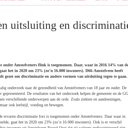
 uitsluiting en discriminati
ie onder Amstelveners flink is toegenomen. Daar, waar in 2016 14% van d
 gaat het in 2020 om 23% (zo’n 16.000 inwoners). D66-Amstelveen heeft
rdt gezet om discriminatie en andere vormen van uitsluiting tegen te gaan.
halig onderzoek naar de gezondheid van Amstelveners van 18 jaar en ouder. De
r gepresenteerd. De resultaten van het onderzoek helpen de gemeente en de G
en verschillende onderwerpen aan de orde. Zoals ziekten en aandoeningen,
 maar ook leefstijl, voeding en bewegen.
e ervaren discriminatie fors is toegenomen onder Amstelveners. Daar waar in
elde, gaat het in 2020 om 23% (zo’n 16.000 inwoners). Ook is er verschil
drie inwoners uit Amstelveen Noord-Oost dat zij weleens gediscrimineerd zijn.