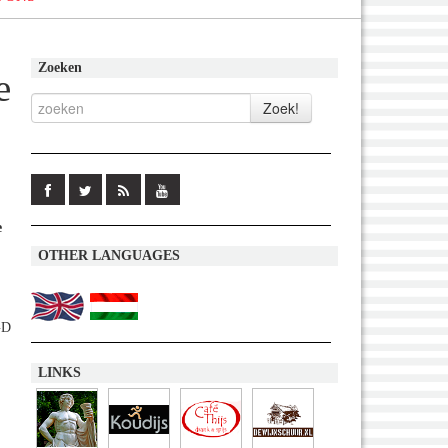
Zoeken
e
e
OTHER LANGUAGES
GD
LINKS