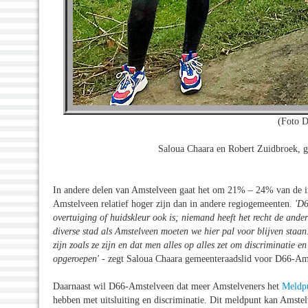
(Foto D
Saloua Chaara en Robert Zuidbroek, 
In andere delen van Amstelveen gaat het om 21% – 24% van de inw
Amstelveen relatief hoger zijn dan in andere regiogemeenten.
'D6
overtuiging of huidskleur ook is; niemand heeft het recht de ander
diverse stad als Amstelveen moeten we hier pal voor blijven staa
zijn zoals ze zijn en dat men alles op alles zet om discriminatie 
opgeroepen'
- zegt Saloua Chaara gemeenteraadslid voor D66-Am
Daarnaast wil D66-Amstelveen dat meer Amstelveners het
Meldpu
hebben met uitsluiting en discriminatie. Dit meldpunt kan Amstel