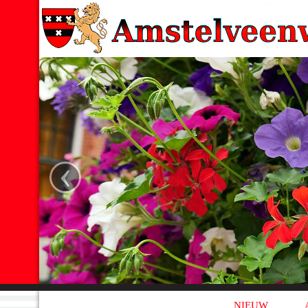
‹
NIEUW