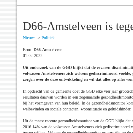
D66-Amstelveen is tegen
Nieuws
->
Politiek
Bron:
D66-Amstelveen
01-02-2022
Uit onderzoek van de GGD blijkt dat de ervaren discriminat
volwassen Amstelveners zich weleens gediscrimineerd voelde,
zorgen over de deze ontwikkeling en wil dat alles op alles wo
In opdracht van de gemeente doet de GGD elke vier jaar grootsc
resultaten daarvan worden in een zogenaamde gezondheidsmonito
bij het vormgeven van hun beleid. In de gezondheidsmonitor kom
welbevinden en sociale contacten, woonsituatie en geluidshinder,
Uit de meest recente gezondheidsmonitor van de GGD blijkt dat d
2016 14% van de volwassen Amstelveners zich gediscrimineerd vo
tussen wijken. Volgens de gezondheidsmonitor ervaart één op de 