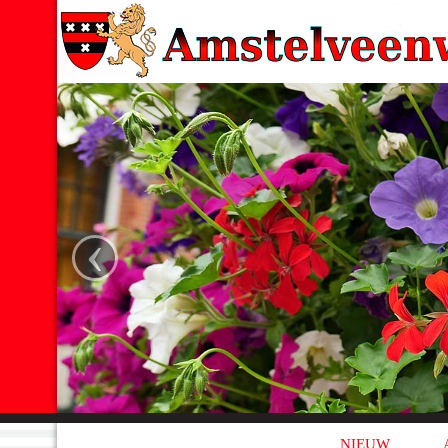
‹
NIEUW