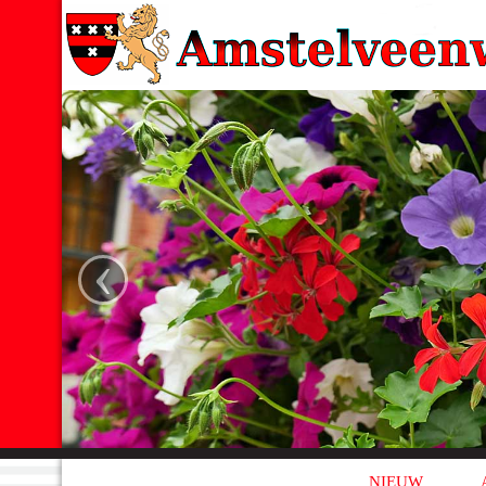
‹
NIEUW