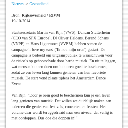
Nieuws
->
Gezondheid
Bron:
Rijksoverheid / RIVM
19-10-2014
Staatssecretaris Martin van Rijn (VWS), Duncan Stutterheim
(CEO van SFX Europe), DJ Oliver Heldens, Berend Schans
(VNPF) en Hans Ligtermoet (VVEM) hebben samen de
campagne 'I love my ears' ('Ik hou mijn oren') gestart. De
campagne is bedoeld om uitgaanspubliek te waarschuwen voor
de risico’s op gehoorschade door harde muziek. En uit te leggen,
wat mensen kunnen doen om hun oren goed te beschermen,
zodat ze een leven lang kunnen genieten van hun favoriete
muziek. De start vond plaats tijdens het Amsterdam Dance
Event.
Van Rijn: “Door je oren goed te beschermen kun je een leven
lang genieten van muziek. Dat willen we duidelijk maken aan
iedereen die geniet van festivals, concerten en feesten. Het
volume daar wordt teruggedraaid naar een niveau, dat veilig is
met oordoppen. Dus doe die doppen in!”