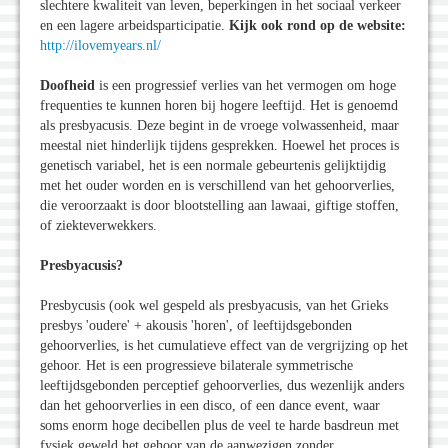
slechtere kwaliteit van leven, beperkingen in het sociaal verkeer
en een lagere arbeidsparticipatie.
Kijk ook rond op de website:
http://ilovemyears.nl/
Doofheid
is een progressief verlies van het vermogen om hoge
frequenties te kunnen horen bij hogere leeftijd. Het is genoemd
als presbyacusis. Deze begint in de vroege volwassenheid, maar
meestal niet hinderlijk tijdens gesprekken. Hoewel het proces is
genetisch variabel, het is een normale gebeurtenis gelijktijdig
met het ouder worden en is verschillend van het gehoorverlies,
die veroorzaakt is door blootstelling aan lawaai, giftige stoffen,
of ziekteverwekkers.
Presbyacusis?
Presbycusis (ook wel gespeld als presbyacusis, van het Grieks
presbys 'oudere' + akousis 'horen', of leeftijdsgebonden
gehoorverlies, is het cumulatieve effect van de vergrijzing op het
gehoor. Het is een progressieve bilaterale symmetrische
leeftijdsgebonden perceptief gehoorverlies, dus wezenlijk anders
dan het gehoorverlies in een disco, of een dance event, waar
soms enorm hoge decibellen plus de veel te harde basdreun met
fysiek geweld het gehoor van de aanwezigen zonder