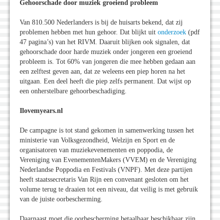
Gehoorschade door muziek groeiend probleem
Van 810.500 Nederlanders is bij de huisarts bekend, dat zij
problemen hebben met hun gehoor. Dat blijkt uit
onderzoek
(pdf
47 pagina’s) van het RIVM. Daaruit blijken ook signalen, dat
gehoorschade door harde muziek onder jongeren een groeiend
probleem is. Tot 60% van jongeren die mee hebben gedaan aan
een zelftest geven aan, dat ze weleens een piep horen na het
uitgaan. Een deel heeft die piep zelfs permanent. Dat wijst op
een onherstelbare gehoorbeschadiging.
Ilovemyears.nl
De campagne is tot stand gekomen in samenwerking tussen het
ministerie van Volksgezondheid, Welzijn en Sport en de
organisatoren van muziekevenementen en poppodia, de
Vereniging van EvenementenMakers (VVEM) en de Vereniging
Nederlandse Poppodia en Festivals (VNPF). Met deze partijen
heeft staatssecretaris Van Rijn een convenant gesloten om het
volume terug te draaien tot een niveau, dat veilig is met gebruik
van de juiste oorbescherming.
Daarnaast moet die oorbescherming betaalbaar beschikbaar zijn