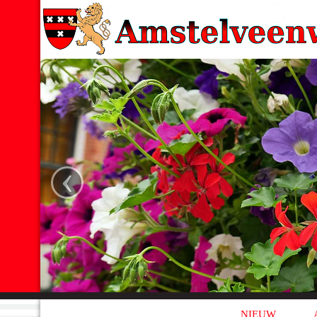
‹
NIEUW