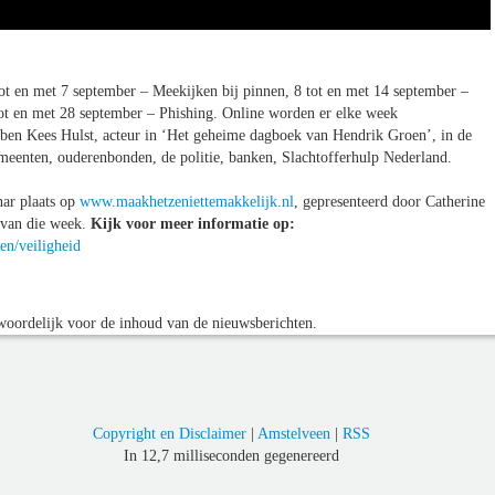
t en met 7 september – Meekijken bij pinnen, 8 tot en met 14 september –
tot en met 28 september – Phishing. Online worden er elke week
ebben Kees Hulst, acteur in ‘Het geheime dagboek van Hendrik Groen’, in de
gemeenten, ouderenbonden, de politie, banken, Slachtofferhulp Nederland.
nar plaats op
www.maakhetzeniettemakkelijk.nl
, gepresenteerd door Catherine
 van die week.
Kijk voor meer informatie op:
n/veiligheid
oordelijk voor de inhoud van de nieuwsberichten.
Copyright en Disclaimer
|
Amstelveen
|
RSS
In 12,7 milliseconden gegenereerd