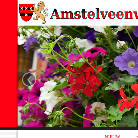
‹
NIEUW