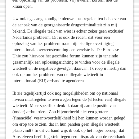
een oplossing van dit probleem. Wij dweilen kortom met de
kraan open.
Uw onlangs aangekondigde nieuwe maatregelen ten behoeve van
de aanpak van de georganiseerde drugscriminaliteit zijn mij
bekend. De illegale teelt van wiet is echter zeker geen exclusief
Nederlands probleem. Dit is ook de reden, dat voor een
oplossing van het probleem naar mijn stellige overtuiging
internationale overeenstemming een vereiste is. De Europese
Unie zou hiervoor het geschikte forum kunnen zijn teneinde
gezamenlijk een oplossingsrichting te vinden voor de illegale
wietteelt en de negatieve gevolgen daarvan. Ik roep u hierbij dan
ook op om het probleem van de illegale wietteelt in
internationaal (EU)verband te agenderen.
Ik zie tegelijkertijd ook nog mogelijkheden om op nationaal
niveau maatregelen te overwegen tegen de (effecten van) illegale
wietteelt. Meer specifiek denk ik daarbij aan de positie van
(onder)verhuurders. Zou bijvoorbeeld niet een grotere
(financiële) verantwoordelijkheid bij hen kunnen worden gelegd
om erop toe te zien, dat in hun panden geen illegale wietteelt
plaatsvindt? In dit verband wijs ik ook op het hoger beroep, dat
Amstelveen heeft ingesteld tegen een uitspraak van de rechtbank