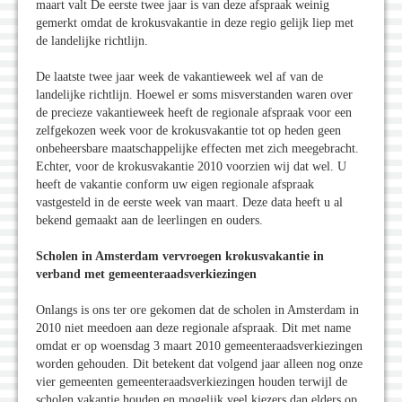
maart valt De eerste twee jaar is van deze afspraak weinig
gemerkt omdat de krokusvakantie in deze regio gelijk liep met
de landelijke richtlijn.
De laatste twee jaar week de vakantieweek wel af van de
landelijke richtlijn. Hoewel er soms misverstanden waren over
de precieze vakantieweek heeft de regionale afspraak voor een
zelfgekozen week voor de krokusvakantie tot op heden geen
onbeheersbare maatschappelijke effecten met zich meegebracht.
Echter, voor de krokusvakantie 2010 voorzien wij dat wel. U
heeft de vakantie conform uw eigen regionale afspraak
vastgesteld in de eerste week van maart. Deze data heeft u al
bekend gemaakt aan de leerlingen en ouders.
Scholen in Amsterdam vervroegen krokusvakantie in
verband met gemeenteraadsverkiezingen
Onlangs is ons ter ore gekomen dat de scholen in Amsterdam in
2010 niet meedoen aan deze regionale afspraak. Dit met name
omdat er op woensdag 3 maart 2010 gemeenteraadsverkiezingen
worden gehouden. Dit betekent dat volgend jaar alleen nog onze
vier gemeenten gemeenteraadsverkiezingen houden terwijl de
scholen vakantie houden en mogelijk veel kiezers dan elders op