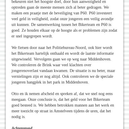
bekeuren niet het hoogste doel, door hun aanwezigheid en
optreden gaan de meeste mensen zich al beter gedragen. We
maken een praatje met de beveiliging van P60. P60 investeert
veel geld in veiligheid, zodat onze jongeren een veilig avondje
uit kunnen. De samenwerking tussen het Bikerteam en P60 is
goed. Ze houden elkaar op de hoogte als er problemen zijn zodat
er snel ingegrepen wordt.
We fietsen door naar het Politiebureau-Noord, ook hier wordt
het Bikerteam hartelijk onthaald en wordt de laatste informatie
uitgewisseld. Vervolgens gaan we op weg naar Middenhoven.
We controleren de Brink waar veel klachten over
jongerenoverlast vandaan kwamen. De situatie is nu beter, maar
vernielingen zijn er nog altijd. Ook controleren we de speciale
jongeren hangplek in het park in Middenhoven.
Otto en ik nemen afscheid en spreken af, dat we snel nog eens
meegaan. Onze conclusie is, dat het geld voor het Bikerteam
goed besteed is. We hebben betrokken mannen aan het werk en
meer toezicht op straat in Amstelveen tijdens de uren, dat het
nodig is.
Achtergrond