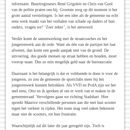
informatie. Buurtregisseurs René Grigoleit en Chris van Gool
van de politie praten ons bij. Grootste zorg op dit moment is het
grote aantal vernielingen. Is het een idee als de gemeente nu echt
eens werk maakt van het verhalen van schade op daders of hun
ouders, vragen we? ‘Zeer zeker’, is het antwoord.
Verder komt de samenwerking met de straatcoaches en het
jongerenwerk aan de orde. Want als één van de partijen het laat
afweten, dan komt een goede aanpak niet van de grond. De
uitvoering, dus goede mensen op straat hebben en houden, moet
voorop staan. Dus zo min mogelijk geld naar de bureaucratie.
Daarnaast is het belangrijk is dat er voldoende te doen is voor de
jongeren, zo zou de gemeente de sportclubs meer bij het
jongerenwerk kunnen betrekken. Als VVD en PvdA zijn we het
snel eens, Otto en ik spreken af om er werk van te maken in de
gemeenteraad. Vervolgens gaan we richting Stadshart. Hier
spreekt Maurice verschillende personen aan die met hun scooter
tegen het verkeer in rijden. Het team mag veel zaken bekeuren
maar niet de scooters, tot hun frustratie.
Waarschijnlijk zal dit later dit jaar geregeld zijn. Toch is