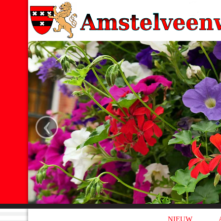
‹
NIEUW