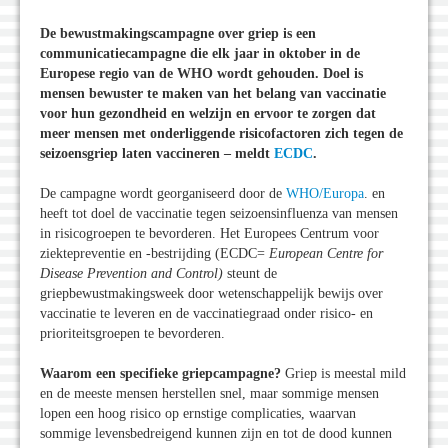
De bewustmakingscampagne over griep is een
communicatiecampagne die elk jaar in oktober in de
Europese regio van de WHO wordt gehouden. Doel is
mensen bewuster te maken van het belang van vaccinatie
voor hun gezondheid en welzijn en ervoor te zorgen dat
meer mensen met onderliggende risicofactoren zich tegen de
seizoensgriep laten vaccineren – meldt
ECDC
.
De campagne wordt georganiseerd door de
WHO/Europa
. en
heeft tot doel de vaccinatie tegen seizoensinfluenza van mensen
in risicogroepen te bevorderen. Het Europees Centrum voor
ziektepreventie en -bestrijding (ECDC=
European Centre for
Disease Prevention and Control)
steunt de
griepbewustmakingsweek door wetenschappelijk bewijs over
vaccinatie te leveren en de vaccinatiegraad onder risico- en
prioriteitsgroepen te bevorderen.
Waarom een specifieke griepcampagne?
Griep is meestal mild
en de meeste mensen herstellen snel, maar sommige mensen
lopen een hoog risico op ernstige complicaties, waarvan
sommige levensbedreigend kunnen zijn en tot de dood kunnen