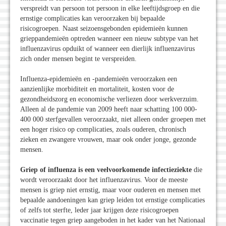
verspreidt van persoon tot persoon in elke leeftijdsgroep en die
ernstige complicaties kan veroorzaken bij bepaalde
risicogroepen. Naast seizoensgebonden epidemieën kunnen
grieppandemieën optreden wanneer een nieuw subtype van het
influenzavirus opduikt of wanneer een dierlijk influenzavirus
zich onder mensen begint te verspreiden.
Influenza-epidemieën en -pandemieën veroorzaken een
aanzienlijke morbiditeit en mortaliteit, kosten voor de
gezondheidszorg en economische verliezen door werkverzuim.
Alleen al de pandemie van 2009 heeft naar schatting 100 000-
400 000 sterfgevallen veroorzaakt, niet alleen onder groepen met
een hoger risico op complicaties, zoals ouderen, chronisch
zieken en zwangere vrouwen, maar ook onder jonge, gezonde
mensen.
Griep of influenza is een veelvoorkomende infectieziekte
die
wordt veroorzaakt door het influenzavirus. Voor de meeste
mensen is griep niet ernstig, maar voor ouderen en mensen met
bepaalde aandoeningen kan griep leiden tot ernstige complicaties
of zelfs tot sterfte, leder jaar krijgen deze risicogroepen
vaccinatie tegen griep aangeboden in het kader van het Nationaal