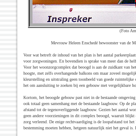
(Foto Am
Mevrouw Heleen Enschedé bewoonster van de Marjo
Voor wat betreft de inhoud van het plan is het aantal parkeerpl
voor zorgwoningen. En bovendien is sprake van meer dan de helf
Voor het woonzorgcomplex dat beoogd is aan de zuidkant van het f
hoogte, met zelfs overhangende balkons om maar zoveel mogelijk 
kleurstelling en uitstraling geen toonbeeld van goede ruimtelijke o
het om aansluiting te zoeken bij een gebouw met vergelijkbare ho
Kortom, het beoogde gebouw past niet in de bestaande omgeving 
ook totaal geen samenhang met de bestaande laagbouw. Op de plaat
afstand tot de tegenoverliggende laagbouw. Gezien het aantal won
geen andere voorzieningen in dit complex beoogd, waaruit blijkt
zorg verleend. De enige rechtvaardiging is de loopafstand tot he
bestemming moeten hebben, hetgeen natuurlijk niet het geval is.