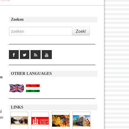
Zoeken
OTHER LANGUAGES
en
LINKS
d
ee