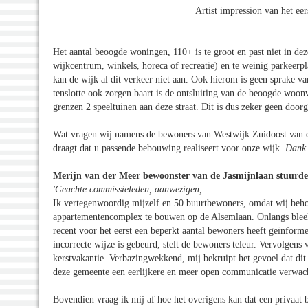
Artist impression van het e
Het aantal beoogde woningen, 110+ is te groot en past niet in de
wijkcentrum, winkels, horeca of recreatie) en te weinig parkeerp
kan de wijk al dit verkeer niet aan. Ook hierom is geen sprake 
tenslotte ook zorgen baart is de ontsluiting van de beoogde woo
grenzen 2 speeltuinen aan deze straat. Dit is dus zeker geen doo
Wat vragen wij namens de bewoners van Westwijk Zuidoost van de 
draagt dat u passende bebouwing realiseert voor onze wijk.
Dank 
Merijn van der Meer bewoonster van de Jasmijnlaan stuurde
'Geachte commissieleden, aanwezigen,
Ik vertegenwoordig mijzelf en 50 buurtbewoners, omdat wij behoo
appartementencomplex te bouwen op de Alsemlaan. Onlangs bleek u
recent voor het eerst een beperkt aantal bewoners heeft geïnforme
incorrecte wijze is gebeurd, stelt de bewoners teleur. Vervolgens 
kerstvakantie. Verbazingwekkend, mij bekruipt het gevoel dat di
deze gemeente een eerlijkere en meer open communicatie verwac
Bovendien vraag ik mij af hoe het overigens kan dat een privaa