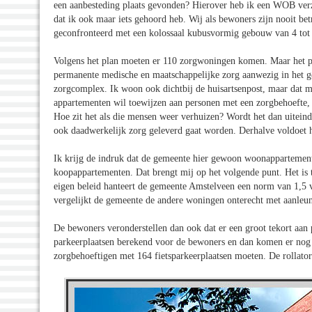
een aanbesteding plaats gevonden? Hierover heb ik een WOB verz
dat ik ook maar iets gehoord heb. Wij als bewoners zijn nooit be
geconfronteerd met een kolossaal kubusvormig gebouw van 4 tot
Volgens het plan moeten er 110 zorgwoningen komen. Maar het pla
permanente medische en maatschappelijke zorg aanwezig in het g
zorgcomplex. Ik woon ook dichtbij de huisartsenpost, maar dat 
appartementen wil toewijzen aan personen met een zorgbehoefte,
Hoe zit het als die mensen weer verhuizen? Wordt het dan uitein
ook daadwerkelijk zorg geleverd gaat worden. Derhalve voldoet h
Ik krijg de indruk dat de gemeente hier gewoon woonappartemente
koopappartementen. Dat brengt mij op het volgende punt. Het is 
eigen beleid hanteert de gemeente Amstelveen een norm van 1,5 
vergelijkt de gemeente de andere woningen onterecht met aanle
De bewoners veronderstellen dan ook dat er een groot tekort aan pa
parkeerplaatsen berekend voor de bewoners en dan komen er nog de
zorgbehoeftigen met 164 fietsparkeerplaatsen moeten. De rollat