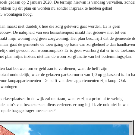
oek gedaan op 2 januari 2020. De termijn hiervan is vandaag vervallen, zonde
trokken bij dit plan en worden nu zonder inspraak te hebben gehad
 5 woonlagen hoog.
n maakt niet duidelijk hoe die zorg geleverd gaat worden. Er is geen
ebouw. De nabijheid van een huisartsenpost maakt het gebouw niet tot een
maakt mijn woning nog geen zorgwoning. Het plan beschrijft dat de gemeente d
 maar gaat de gemeente de toewijzing op basis van zorgbehoefte dan handhave
delijk niet gewoon een wooncomplex? Er is geen waarborg dat er in de toekoms
et plan mijns inziens niet aan de woon-zorgfunctie van het bestemmingsplan.
n laat bouwen om er geld aan te verdienen, want de helft zijn
totaal onduidelijk, waar de gekozen parkeernorm van 1,0 op gebaseerd is. In ha
voor koopappartementen. De helft van deze appartementen zijn koop. Ook
unwoningen.
rkeerplaatsen in de wijk zal ontstaan, want er zijn a priori al te weinig
 auto's van bezoekers en dienstverleners er nog bij. Ik zie ook niet in wat
or op de bagagedrager meenemen?