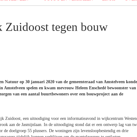
 Zuidoost tegen bouw
en Natuur op 30 januari 2020 van de gemeenteraad van Amstelveen kond
ie in Amstelveen spelen en kwam mevrouw Heleen Enschedé bewoonster van
e zorgen van een aantal buurtbewoners over een bouwproject aan de
k Zuidoost, een uitnodiging voor een informatieavond in wijkcentrum Westen
ok aan de Jasmijnlaan. In de uitnodiging stond dat er een ontwerp lag van tw
 de doelgroep 55 plussers. De woningen zijn levensloopbestendig en drie
vragers tijdelijk kunnen verblijven om de mantelzorgers te ontlasten.