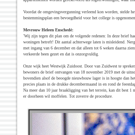
Voordat de omgevingsvergunning verleend kon worden, stelde het
bestemmingsplan een bevoegdheid voor het college is opgenomen
Mevrouw Heleen Enschedé:
'Wij zijn tegen dit plan om de volgende redenen: In deze brief h
woningen betreft! Dit aantal achterwege laten is misleidend. Nerg
met ingang van 6 december en dat alleen tot 6 weken daarna zien
verkeerde been gezet en dat is onzorgvuldig.
Onze wijk heet Westwijk Zuidoost. Door van Zuidwest te spreken
bewoners de brief ontvangen van 18 november 2019 met de uitnod
bovendien alsof de beoogde nieuwbouw lager is in hoogte dan het
precies plaats in de drukke decembermaand in en rond de feestdag
Na meer dan 10 jaar braakligging van het terrein, kan dit best 1 
er doorheen wil moffelen. Tot zoverre de procedure.