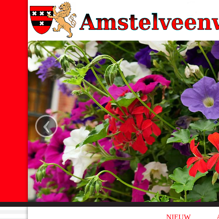
‹
NIEUW