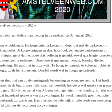
stelveenweb.com - 2020)
leinlaan tijdens haar betoog in de raadzaal op 30 januari 2020
aatsen onvoldoende. De toegepaste parkeernorm klopt niet met de parkeernorm
t, namelijk 56 koopwoningen en daar hoort ook een andere parkeernorm bij.
ietspad geldt dat het bouwvlak volledig is gevuld, zowel qua lengte, breedte 
woningen te realiseren. Deze doos is qua massa, hoogte, breedte, diepte,
rdening. Hij past niet in onze wijk. Te hoog, te massaal, te kolossaal. Beter is
ogte, zoals het Zonnehuis. Daarbij wordt wel in hoogte gevarieerd.
en sluit niet aan op de omringende bebouwing en openbare ruimte. Het heeft
sen in de buurt, waar flats staan van dezelfde hoogte is wel sprake van groter
ingen, 110+ is het aantal van 3 logeerwoningen niet in verhouding. Er zijn oo
 dat inderdaad sprake is van zorgwoningen. Er wordt namelijk geen medische
t bestaande zorgcentrum. Daarmee zou de hele wijk in feite reeds een woonzorg
 Het zijn dus de facto geen zorgwoningen.