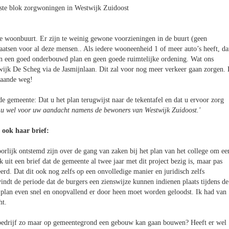
erste blok zorgwoningen in Westwijk Zuidoost
ze woonbuurt. Er zijn te weinig gewone voorzieningen in de buurt (geen
laatsen voor al deze mensen.. Als iedere wooneenheid 1 of meer auto’s heeft, d
van een goed onderbouwd plan en geen goede ruimtelijke ordening. Wat ons
nwijk De Scheg via de Jasmijnlaan. Dit zal voor nog meer verkeer gaan zorgen. 
rgaande weg!
gemeente: Dat u het plan terugwijst naar de tekentafel en dat u ervoor zorg
u wel voor uw aandacht namens de bewoners van Westwijk Zuidoost.'
 ook haar brief:
rlijk ontstemd zijn over de gang van zaken bij het plan van het college om ee
it een brief dat de gemeente al twee jaar met dit project bezig is, maar pas
erd. Dat dit ook nog zelfs op een onvolledige manier en juridisch zelfs
vindt de periode dat de burgers een zienswijze kunnen indienen plaats tijdens de
t plan even snel en onopvallend er door heen moet worden geloodst. Ik had van
ht.
t bedrijf zo maar op gemeentegrond een gebouw kan gaan bouwen? Heeft er wel