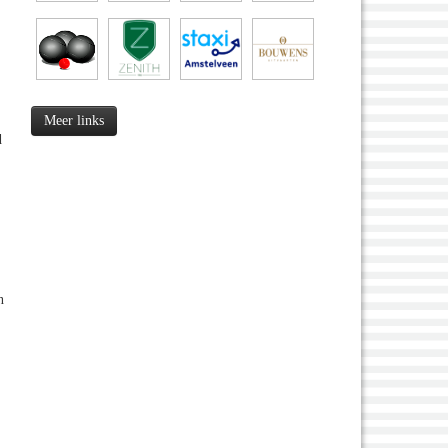
Meer links
d
n