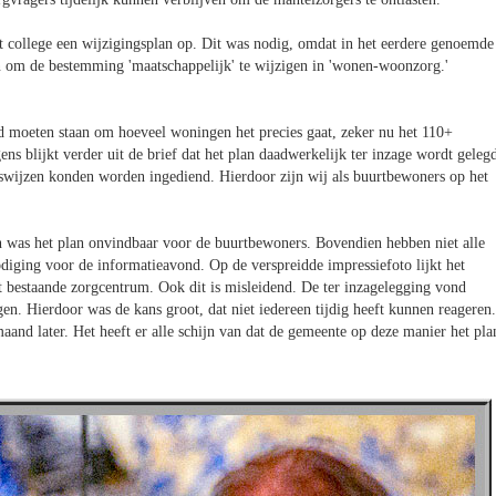
 college een wijzigingsplan op. Dit was nodig, omdat in het eerdere genoemde
 om de bestemming 'maatschappelijk' te wijzigen in 'wonen-woonzorg.'
ad moeten staan om hoeveel woningen het precies gaat, zeker nu het 110+
ens blijkt verder uit de brief dat het plan daadwerkelijk ter inzage wordt geleg
swijzen konden worden ingediend. Hierdoor zijn wij als buurtbewoners op het
 was het plan onvindbaar voor de buurtbewoners. Bovendien hebben niet alle
iging voor de informatieavond. Op de verspreidde impressiefoto lijkt het
 bestaande zorgcentrum. Ook dit is misleidend. De ter inzagelegging vond
en. Hierdoor was de kans groot, dat niet iedereen tijdig heeft kunnen reageren.
maand later. Het heeft er alle schijn van dat de gemeente op deze manier het pla