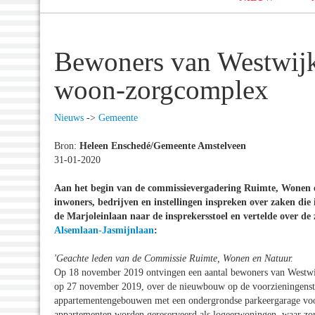
Bewoners van Westwijk
woon-zorgcomplex
Nieuws
->
Gemeente
Bron:
Heleen Enschedé/Gemeente Amstelveen
31-01-2020
Aan het begin van de commissievergadering Ruimte, Wonen 
inwoners, bedrijven en instellingen inspreken over zaken d
de Marjoleinlaan naar de insprekersstoel en vertelde over d
Alsemlaan-Jasmijnlaan
:
'Geachte leden van de Commissie Ruimte, Wonen en Natuur.
Op 18 november 2019 ontvingen een aantal bewoners van Westwij
op 27 november 2019, over de nieuwbouw op de voorzieningenstro
appartementengebouwen met een ondergrondse parkeergarage voor
appartementen worden gereserveerd als logeerwoningen, waar zorg