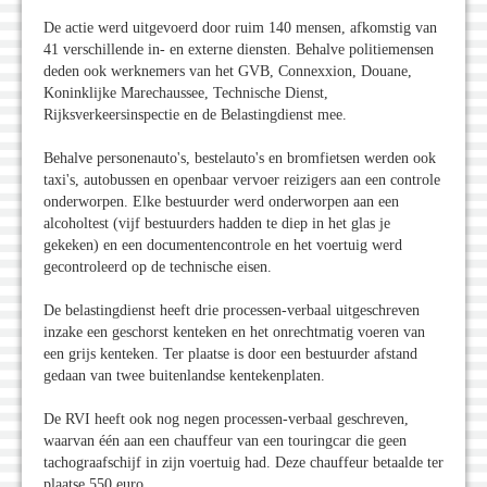
De actie werd uitgevoerd door ruim 140 mensen, afkomstig van
41 verschillende in- en externe diensten. Behalve politiemensen
deden ook werknemers van het GVB, Connexxion, Douane,
Koninklijke Marechaussee, Technische Dienst,
Rijksverkeersinspectie en de Belastingdienst mee.
Behalve personenauto's, bestelauto's en bromfietsen werden ook
taxi's, autobussen en openbaar vervoer reizigers aan een controle
onderworpen. Elke bestuurder werd onderworpen aan een
alcoholtest (vijf bestuurders hadden te diep in het glas je
gekeken) en een documentencontrole en het voertuig werd
gecontroleerd op de technische eisen.
De belastingdienst heeft drie processen-verbaal uitgeschreven
inzake een geschorst kenteken en het onrechtmatig voeren van
een grijs kenteken. Ter plaatse is door een bestuurder afstand
gedaan van twee buitenlandse kentekenplaten.
De RVI heeft ook nog negen processen-verbaal geschreven,
waarvan één aan een chauffeur van een touringcar die geen
tachograafschijf in zijn voertuig had. Deze chauffeur betaalde ter
plaatse 550 euro.