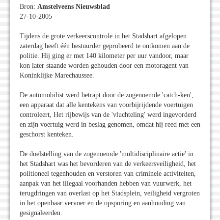
Bron:
Amstelveens Nieuwsblad
27-10-2005
Tijdens de grote verkeerscontrole in het Stadshart afgelopen
zaterdag heeft één bestuurder geprobeerd te ontkomen aan de
politie. Hij ging er met 140 kilometer per uur vandoor, maar
kon later staande worden gehouden door een motoragent van
Koninklijke Marechaussee.
De automobilist werd betrapt door de zogenoemde 'catch-ken',
een apparaat dat alle kentekens van voorbijrijdende voertuigen
controleert, Het rijbewijs van de 'vluchteling' werd ingevorderd
en zijn voertuig werd in beslag genomen, omdat hij reed met een
geschorst kenteken.
De doelstelling van de zogenoemde 'multidisciplinaire actie' in
het Stadshart was het bevorderen van de verkeersveiligheid, het
politioneel tegenhouden en verstoren van criminele activiteiten,
aanpak van het illegaal voorhanden hebben van vuurwerk, het
terugdringen van overlast op het Stadsplein, veiligheid vergroten
in het openbaar vervoer en de opsporing en aanhouding van
gesignaleerden.